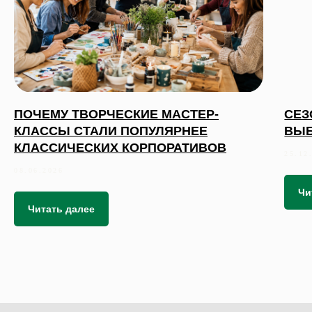
ПОЧЕМУ ТВОРЧЕСКИЕ МАСТЕР-
СЕЗ
КЛАССЫ СТАЛИ ПОПУЛЯРНЕЕ
ВЫБ
КЛАССИЧЕСКИХ КОРПОРАТИВОВ
25.12
08.06.2026
Чи
Читать далее
 495 868 00 36