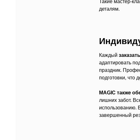
Такие мастер-кла
деталям.
Индивиду
Каждый
заказат
адаптировать под
праздник. Профе
подготовки, что 
MAGIC также об
лишних забот. Вс
использованию. В
завершенный резу