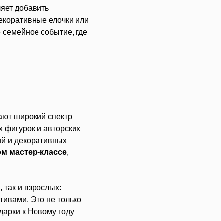
яет добавить
декоративные елочки или
 семейное событие, где
ают широкий спектр
х фигурок и авторских
ий и декоративных
м мастер-классе
,
 так и взрослых:
ивами. Это не только
арки к Новому году.