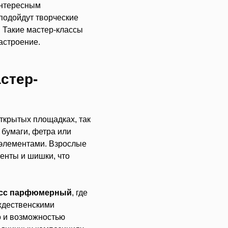
интересным
 подойдут творческие
. Такие мастер-классы
астроение.
стер-
ткрытых площадках, так
 бумаги, фетра или
 элементами. Взрослые
ленты и шишки, что
асс парфюмерный
, где
ждественскими
о и возможностью