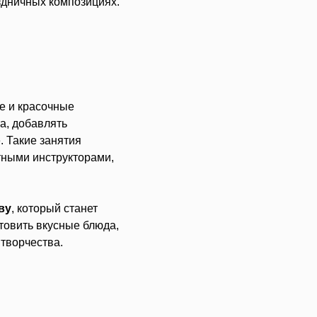
здничных композициях.
е и красочные
а, добавлять
 Такие занятия
тными инструкторами,
ву
, который станет
товить вкусные блюда,
 творчества.