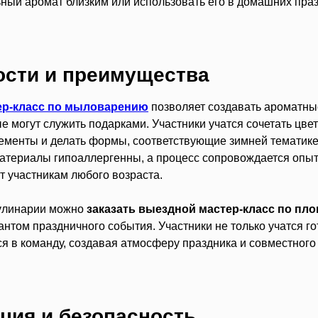
ьный аромат близким или использовать его в домашних пра
ости и преимущества
ер-класс по мыловарению
позволяет создавать ароматны
е могут служить подарками. Участники учатся сочетать цвет
ементы и делать формы, соответствующие зимней тематике.
материалы гипоаллергенны, а процесс сопровождается опы
 участникам любого возраста.
улинарии можно
заказать выездной мастер-класс по пло
том праздничного события. Участники не только учатся го
я в команду, создавая атмосферу праздника и совместного
ция и безопасность