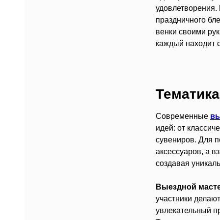
удовлетворения.
праздничного бле
венки своими рук
каждый находит с
Тематика
Современные
вы
идей: от классич
сувениров. Для 
аксессуаров, а в
создавая уникал
Выездной маст
участники делаю
увлекательный пр