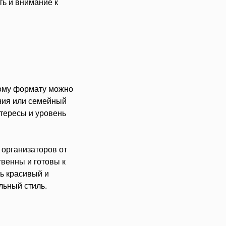
ть и внимание к
ому формату можно
ения или семейный
тересы и уровень
т организаторов от
венны и готовы к
ть красивый и
льный стиль.