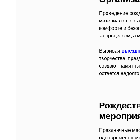
Проведение рожде
материалов, орга
комфорте и безо
за процессом, а 
Выбирая
выездн
творчества, пра
создают памятны
остается надолго
Рождеств
меропри
Праздничные мас
одновременно уча