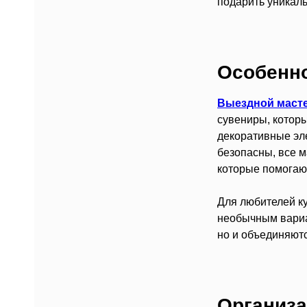
подарить уникал
Особенн
Выездной маст
сувениры, которы
декоративные эл
безопасны, все 
которые помогают
Для любителей к
необычным вариан
но и объединяютс
Организа