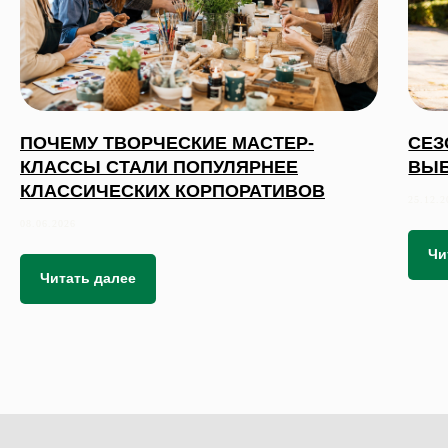
ПОЧЕМУ ТВОРЧЕСКИЕ МАСТЕР-
СЕЗ
КЛАССЫ СТАЛИ ПОПУЛЯРНЕЕ
ВЫБ
КЛАССИЧЕСКИХ КОРПОРАТИВОВ
25.12.2
08.06.2026
Чи
Читать далее
 495 868 00 36