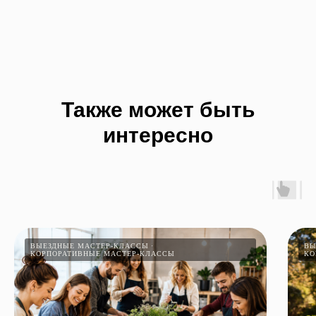
Также может быть
интересно
ВЫЕЗДНЫЕ МАСТЕР-КЛАССЫ
ВЫ
КОРПОРАТИВНЫЕ МАСТЕР-КЛАССЫ
КО