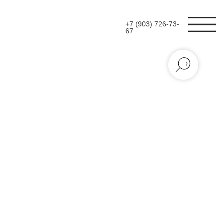
+7 (903) 726-73-
67
ТВОРЧЕСКИЕ МАСТЕР-
КЛАССЫ НА ФЕСТИВАЛЕ
"ЛЕТО В МОСКВЕ"
С июня по сентябрь 2024 года команда MAGIC
приняла участие в фестивале "Лето в москве.