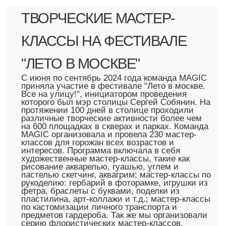
Все на улицу!", инициатором проведения
которого был мэр столицы Сергей Собянин. На
протяжении 100 дней в столице проходили
различные творческие активности более чем
на 600 площадках в скверах и парках. Команда
MAGIC организовала и провела 230 мастер-
классов для горожан всех возрастов и
интересов. Программа включала в себя
художественные мастер-классы, такие как
рисование акварелью, гуашью, углем и
пастелью скетчинг, аквагрим; мастер-классы по
рукоделию: гербарий в фоторамке, игрушки из
фетра, браслеты с буквами, поделки из
пластилина, арт-коллажи и т.д.; мастер-классы
по кастомизации личного транспорта и
предметов гардероба. Так же мы организовали
серию флористических мастер-классов,
мастер-классов по актерскому мастерству,
мобильной фотографии и танцам. В
различных округах Москвы порядка 10000
москвичей и гостей столицы стали
счастливыми участниками фестиваля
благодаря команде и мастерам MAGIC.
НАЗНАЧИТЬ ВСТРЕЧУ
ЗАКАЗАТЬ МАСТЕР-КЛАСС
СКАЧАТЬ КАТАЛОГ