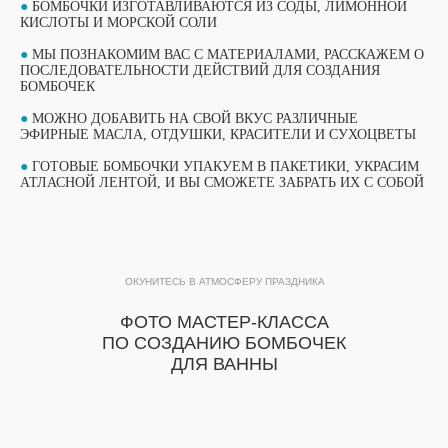
●
БОМБОЧКИ ИЗГОТАВЛИВАЮТСЯ ИЗ СОДЫ, ЛИМОННОЙ
КИСЛОТЫ И МОРСКОЙ СОЛИ
●
МЫ ПОЗНАКОМИМ ВАС С МАТЕРИАЛАМИ, РАССКАЖЕМ О
ПОСЛЕДОВАТЕЛЬНОСТИ ДЕЙСТВИЙ ДЛЯ СОЗДАНИЯ
БОМБОЧЕК
●
МОЖНО ДОБАВИТЬ НА СВОЙ ВКУС РАЗЛИЧНЫЕ
ЭФИРНЫЕ МАСЛА, ОТДУШКИ, КРАСИТЕЛИ И СУХОЦВЕТЫ
●
ГОТОВЫЕ БОМБОЧКИ УПАКУЕМ В ПАКЕТИКИ, УКРАСИМ
ВЫБЕРИТЕ СВОЙ МАСТЕР-КЛАСС
АТЛАСНОЙ ЛЕНТОЙ, И ВЫ СМОЖЕТЕ ЗАБРАТЬ ИХ С СОБОЙ
ФОРМАТЫ ПРОВЕДЕНИЯ
ОБУЧАЮЩИЙ ФОРМАТ
ОБУЧАЮЩИЙ ФОРМАТ
ОКУНИТЕСЬ В АТМОСФЕРУ ПРАЗДНИКА
МАСТЕР-КЛАССА
МАСТЕР-КЛАССА
ФОТО МАСТЕР-КЛАССА
ПОДРОБНЫЙ ФОРМАТ МАСТЕР-КЛАССА
ПО СОЗДАНИЮ БОМБОЧЕК
ПРОДОЛЖИТЕЛЬНОСТЬЮ 1 ЧАС. ДО 15
ДЛЯ ВАННЫ
Подробный формат мастер-класса
УЧАСТНИКОВ В ГРУППЕ ПРИ РАБОТЕ ОДНОГО
продолжительностью 1 час. До 15
МАСТЕРА.
ПОДХОДИТ ДЛЯ МЕРОПРИЯТИЙ, КОГДА ВСЕ
участников в группе при работе одного
ГОСТИ ПРИНИМАЮТ УЧАСТИЕ В МАСТЕР-
мастера.
КЛАССЕ ОДНОВРЕМЕННО.
Подходит для мероприятий, когда все