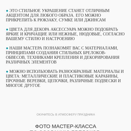
●
ЭТО СТИЛЬНОЕ УКРАШЕНИЕ СТАНЕТ ОТЛИЧНЫМ
АКЦЕНТОМ ДЛЯ ЛЮБОГО ОБРАЗА. ЕГО МОЖНО
ПРИКРЕПИТЬ К РЮКЗАКУ, СУМКЕ ИЛИ ДЖИНСАМ
●
ЦВЕТА ДЛЯ ДЕКОРА АКСЕССУАРА МОЖНО ПОДОБРАТЬ
ЯРКИЕ И КРИЧАЩИЕ ИЛИ НЕЖНЫЕ, НЮДОВЫЕ, СОГЛАСНО
ВАШЕМУ СТИЛЮ И НАСТРОЕНИЮ
●
НАШИ МАСТЕРА ПОЗНАКОМЯТ ВАС С МАТЕРИАЛАМИ,
ПРИНЦИПАМИ СОЗДАНИЯ СТИЛЬНЫХ БРЕЛОКОВ-
ОБВЕСОВ, ТЕХНИКАМИ КРЕПЛЕНИЯ И ДЕКОРИРОВАНИЯ
РАЗЛИЧНЫХ ЭЛЕМЕНТОВ
●
МОЖНО ИСПОЛЬЗОВАТЬ РАЗНООБРАЗНЫЕ МАТЕРИАЛЫ И
ВЫБЕРИТЕ СВОЙ МАСТЕР-КЛАСС
ЦВЕТА: МЕТАЛЛИЧЕСКИЕ И ПЛАСТИКОВЫЕ КАРАБИНЫ,
ФОРМАТЫ ПРОВЕДЕНИЯ
ПРОЧНЫЕ ВЕРЕВКИ, ЦЕПОЧКИ, РАЗЛИЧНЫЕ ПОДВЕСКИ И
МНОГОЕ ДРУГОЕ
ОБУЧАЮЩИЙ ФОРМАТ
ОБУЧАЮЩИЙ ФОРМАТ
МАСТЕР-КЛАССА
МАСТЕР-КЛАССА
ОКУНИТЕСЬ В АТМОСФЕРУ ПРАЗДНИКА
ПОДРОБНЫЙ ФОРМАТ МАСТЕР-КЛАССА
ПРОДОЛЖИТЕЛЬНОСТЬЮ 1 ЧАС. ДО 15
ФОТО МАСТЕР-КЛАССА
Подробный формат мастер-класса
УЧАСТНИКОВ В ГРУППЕ ПРИ РАБОТЕ ОДНОГО