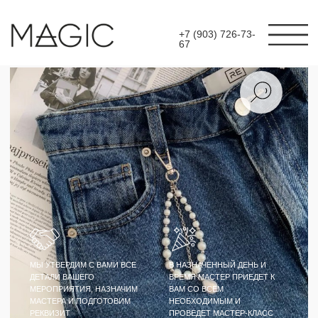
+7 (903) 726-73-
67
МЫ УТВЕРДИМ С ВАМИ ВСЕ
В НАЗНАЧЕННЫЙ ДЕНЬ И
ДЕТАЛИ ВАШЕГО
ВРЕМЯ МАСТЕР ПРИЕДЕТ К
МЕРОПРИЯТИЯ, НАЗНАЧИМ
ВАМ СО ВСЕМ
МАСТЕРА И ПОДГОТОВИМ
НЕОБХОДИМЫМ И
РЕКВИЗИТ
ПРОВЕДЕТ МАСТЕР-КЛАСС
МАСТЕР-КЛАСС
БРЕЛОКИ-ОБВЕСЫ С
КАРАБИНАМИ