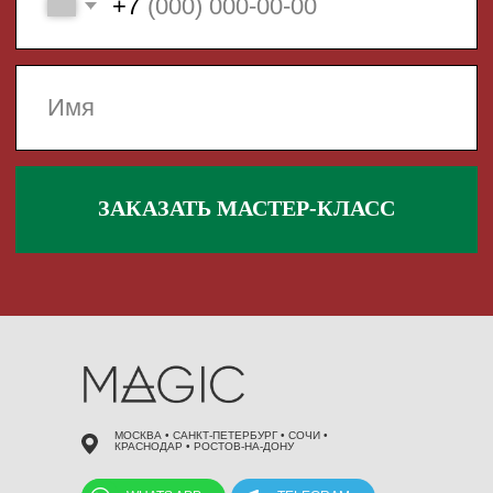
 495 868 00 36
МОСКВА • САНКТ-ПЕТЕРБУРГ • СОЧИ •
КРАСНОДАР • РОСТОВ-НА-ДОНУ