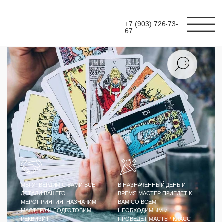
+7 (903) 726-73-
67
МЫ УТВЕРДИМ С ВАМИ ВСЕ
В НАЗНАЧЕННЫЙ ДЕНЬ И
ДЕТАЛИ ВАШЕГО
ВРЕМЯ МАСТЕР ПРИЕДЕТ К
МЕРОПРИЯТИЯ, НАЗНАЧИМ
ВАМ СО ВСЕМ
МАСТЕРА И ПОДГОТОВИМ
НЕОБХОДИМЫМ И
РЕКВИЗИТ
ПРОВЕДЕТ МАСТЕР-КЛАСС
МАСТЕР-КЛАСС
ТАРОЛОГ НА
МЕРОПРИЯТИЕ