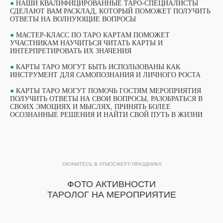
●
НАШИ КВАЛИФИЦИРОВАННЫЕ ТАРО-СПЕЦИАЛИСТЫ
СДЕЛАЮТ ВАМ РАСКЛАД, КОТОРЫЙ ПОМОЖЕТ ПОЛУЧИТЬ
ОТВЕТЫ НА ВОЛНУЮЩИЕ ВОПРОСЫ
●
МАСТЕР-КЛАСС ПО ТАРО КАРТАМ ПОМОЖЕТ
УЧАСТНИКАМ НАУЧИТЬСЯ ЧИТАТЬ КАРТЫ И
ИНТЕРПРЕТИРОВАТЬ ИХ ЗНАЧЕНИЯ
●
КАРТЫ ТАРО МОГУТ БЫТЬ ИСПОЛЬЗОВАНЫ КАК
ИНСТРУМЕНТ ДЛЯ САМОПОЗНАНИЯ И ЛИЧНОГО РОСТА
●
КАРТЫ ТАРО МОГУТ ПОМОЧЬ ГОСТЯМ МЕРОПРИЯТИЯ
ПОЛУЧИТЬ ОТВЕТЫ НА СВОИ ВОПРОСЫ, РАЗОБРАТЬСЯ В
ВЫБЕРИТЕ СВОЙ МАСТЕР-КЛАСС
СВОИХ ЭМОЦИЯХ И МЫСЛЯХ, ПРИНЯТЬ БОЛЕЕ
ОСОЗНАННЫЕ РЕШЕНИЯ И НАЙТИ СВОЙ ПУТЬ В ЖИЗНИ
ФОРМАТЫ ПРОВЕДЕНИЯ
ОБУЧАЮЩИЙ ФОРМАТ
ПОТОКОВЫЙ ФОРМАТ
МАСТЕР-КЛАССА
ОКУНИТЕСЬ В АТМОСФЕРУ ПРАЗДНИКА
МАСТЕР-КЛАССА
ФОТО АКТИВНОСТИ
ПОДРОБНЫЙ ФОРМАТ МАСТЕР-КЛАССА
ПРОДОЛЖИТЕЛЬНОСТЬЮ 1 ЧАС. ДО 15
ТАРОЛОГ НА МЕРОПРИЯТИЕ
УЧАСТНИКОВ В ГРУППЕ ПРИ РАБОТЕ ОДНОГО
Быстрый формат мастер-класса, который
МАСТЕРА.
идеально подходит для массовых
ПОДХОДИТ ДЛЯ МЕРОПРИЯТИЙ, КОГДА ВСЕ
мероприятий. Организовывается зона с
ГОСТИ ПРИНИМАЮТ УЧАСТИЕ В МАСТЕР-