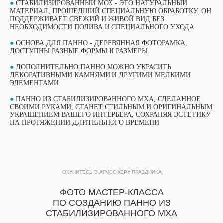
●
СТАБИЛИЗИРОВАННЫЙ МОХ - ЭТО НАТУРАЛЬНЫЙ
МАТЕРИАЛ, ПРОШЕДШИЙ СПЕЦИАЛЬНУЮ ОБРАБОТКУ. ОН
ПОДДЕРЖИВАЕТ СВЕЖИЙ И ЖИВОЙ ВИД БЕЗ
НЕОБХОДИМОСТИ ПОЛИВА И СПЕЦИАЛЬНОГО УХОДА
●
ОСНОВА ДЛЯ ПАННО - ДЕРЕВЯННАЯ ФОТОРАМКА,
ДОСТУПНЫ РАЗНЫЕ ФОРМЫ И РАЗМЕРЫ.
●
ДОПОЛНИТЕЛЬНО ПАННО МОЖНО УКРАСИТЬ
ДЕКОРАТИВНЫМИ КАМНЯМИ И ДРУГИМИ МЕЛКИМИ
ЭЛЕМЕНТАМИ
●
ПАННО ИЗ СТАБИЛИЗИРОВАННОГО МХА, СДЕЛАННОЕ
СВОИМИ РУКАМИ, СТАНЕТ СТИЛЬНЫМ И ОРИГИНАЛЬНЫМ
ВЫБЕРИТЕ СВОЙ МАСТЕР-КЛАСС
УКРАШЕНИЕМ ВАШЕГО ИНТЕРЬЕРА, СОХРАНЯЯ ЭСТЕТИКУ
ФОРМАТЫ ПРОВЕДЕНИЯ
НА ПРОТЯЖЕНИИ ДЛИТЕЛЬНОГО ВРЕМЕНИ
ОБУЧАЮЩИЙ ФОРМАТ
ОБУЧАЮЩИЙ ФОРМАТ
МАСТЕР-КЛАССА
ОКУНИТЕСЬ В АТМОСФЕРУ ПРАЗДНИКА
МАСТЕР-КЛАССА
ПОДРОБНЫЙ ФОРМАТ МАСТЕР-КЛАССА
ФОТО МАСТЕР-КЛАССА
ПРОДОЛЖИТЕЛЬНОСТЬЮ 1 ЧАС. ДО 15
ПО СОЗДАНИЮ ПАННО ИЗ
Подробный формат мастер-класса
УЧАСТНИКОВ В ГРУППЕ ПРИ РАБОТЕ ОДНОГО
СТАБИЛИЗИРОВАННОГО МХА
продолжительностью 1 час. До 15
МАСТЕРА.
ПОДХОДИТ ДЛЯ МЕРОПРИЯТИЙ, КОГДА ВСЕ
участников в группе при работе одного