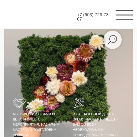
+7 (903) 726-73-
67
МЫ УТВЕРДИМ С ВАМИ ВСЕ
В НАЗНАЧЕННЫЙ ДЕНЬ И
ДЕТАЛИ ВАШЕГО
ВРЕМЯ МАСТЕР ПРИЕДЕТ К
МЕРОПРИЯТИЯ, НАЗНАЧИМ
ВАМ СО ВСЕМ
МАСТЕРА И ПОДГОТОВИМ
НЕОБХОДИМЫМ И
РЕКВИЗИТ
ПРОВЕДЕТ МАСТЕР-КЛАСС
МАСТЕР-КЛАСС
ПАННО ИЗ
СТАБИЛИЗИРОВАННОГО