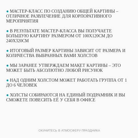
●
МАСТЕР-КЛАСС ПО СОЗДАНИЮ ОБЩЕЙ КАРТИНЫ –
ОТЛИЧНОЕ РАЗВЛЕЧЕНИЕ ДЛЯ КОРПОРАТИВНОГО
МЕРОПРИЯТИЯ
●
В РЕЗУЛЬТАТЕ МАСТЕР-КЛАССА ВЫ ПОЛУЧАЕТЕ
БОЛЬШУЮ КАРТИНУ РАЗМЕРОМ ОТ 100Х120СМ ДО
240Х320СМ
●
ИТОГОВЫЙ РАЗМЕР КАРТИНЫ ЗАВИСИТ ОТ РАЗМЕРА И
КОЛИЧЕСТВА ВЫБРАННЫХ ВАМИ ХОЛСТОВ
●
МЫ ЗАРАНЕЕ УТВЕРЖДАЕМ МАКЕТ КАРТИНЫ – ЭТО
МОЖЕТ БЫТЬ АБСОЛЮТНО ЛЮБОЙ РИСУНОК
●
НАД ОДНИМ ХОЛСТОМ МОЖЕТ РАБОТАТЬ ГРУППА ОТ 1
ВЫБЕРИТЕ СВОЙ МАСТЕР-КЛАСС
ДО 6 ЧЕЛОВЕК
ФОРМАТЫ ПРОВЕДЕНИЯ
●
ХОЛСТЫ СОБИРАЮТСЯ НА ЕДИНЫЙ ПОДРАМНИК И ВЫ
СМОЖЕТЕ ПОВЕСИТЬ ЕЁ У СЕБЯ В ОФИСЕ
ОБУЧАЮЩИЙ ФОРМАТ
ПОТОКОВЫЙ ФОРМАТ
МАСТЕР-КЛАССА
МАСТЕР-КЛАССА
ОКУНИТЕСЬ В АТМОСФЕРУ ПРАЗДНИКА
ПОДРОБНЫЙ ФОРМАТ МАСТЕР-КЛАССА