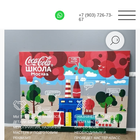
+7 (903) 726-73-
67
МЫ УТВЕРДИМ С ВАМИ ВСЕ
В НАЗНАЧЕННЫЙ ДЕНЬ И
ДЕТАЛИ ВАШЕГО
ВРЕМЯ МАСТЕР ПРИЕДЕТ К
МЕРОПРИЯТИЯ, НАЗНАЧИМ
ВАМ СО ВСЕМ
МАСТЕРА И ПОДГОТОВИМ
НЕОБХОДИМЫМ И
РЕКВИЗИТ
ПРОВЕДЕТ МАСТЕР-КЛАСС
МАСТЕР-КЛАСС
АРТ-ТИМБИЛДИНГ
БОЛЬШАЯ КАРТИНА