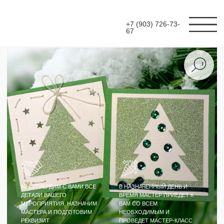
+7 (903) 726-73-
67
МЫ УТВЕРДИМ С ВАМИ ВСЕ
В НАЗНАЧЕННЫЙ ДЕНЬ И
ДЕТАЛИ ВАШЕГО
ВРЕМЯ МАСТЕР ПРИЕДЕТ К
МЕРОПРИЯТИЯ, НАЗНАЧИМ
ВАМ СО ВСЕМ
МАСТЕРА И ПОДГОТОВИМ
НЕОБХОДИМЫМ И
РЕКВИЗИТ
ПРОВЕДЕТ МАСТЕР-КЛАСС
МАСТЕР-КЛАСС
НОВОГОДНИЕ
ОТКРЫТКИ