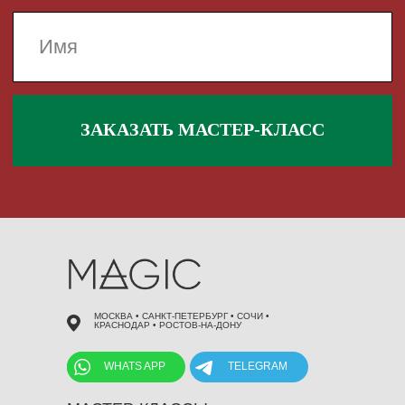
 495 868 00 36
МОСКВА • САНКТ-ПЕТЕРБУРГ • СОЧИ •
КРАСНОДАР • РОСТОВ-НА-ДОНУ
WHATS APP
TELEGRAM