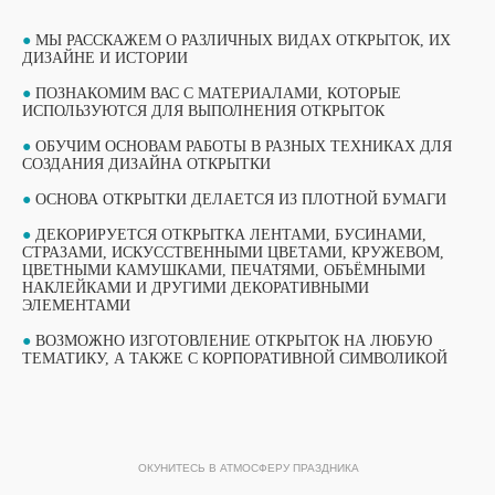
●
МЫ РАССКАЖЕМ О РАЗЛИЧНЫХ ВИДАХ ОТКРЫТОК, ИХ
ДИЗАЙНЕ И ИСТОРИИ
●
ПОЗНАКОМИМ ВАС С МАТЕРИАЛАМИ, КОТОРЫЕ
ИСПОЛЬЗУЮТСЯ ДЛЯ ВЫПОЛНЕНИЯ ОТКРЫТОК
●
ОБУЧИМ ОСНОВАМ РАБОТЫ В РАЗНЫХ ТЕХНИКАХ ДЛЯ
СОЗДАНИЯ ДИЗАЙНА ОТКРЫТКИ
●
ОСНОВА ОТКРЫТКИ ДЕЛАЕТСЯ ИЗ ПЛОТНОЙ БУМАГИ
●
ДЕКОРИРУЕТСЯ ОТКРЫТКА ЛЕНТАМИ, БУСИНАМИ,
СТРАЗАМИ, ИСКУССТВЕННЫМИ ЦВЕТАМИ, КРУЖЕВОМ,
ЦВЕТНЫМИ КАМУШКАМИ, ПЕЧАТЯМИ, ОБЪЁМНЫМИ
НАКЛЕЙКАМИ И ДРУГИМИ ДЕКОРАТИВНЫМИ
ВЫБЕРИТЕ СВОЙ МАСТЕР-КЛАСС
ЭЛЕМЕНТАМИ
ФОРМАТЫ ПРОВЕДЕНИЯ
●
ВОЗМОЖНО ИЗГОТОВЛЕНИЕ ОТКРЫТОК НА ЛЮБУЮ
ТЕМАТИКУ, А ТАКЖЕ С КОРПОРАТИВНОЙ СИМВОЛИКОЙ
ОБУЧАЮЩИЙ ФОРМАТ
ОБУЧАЮЩИЙ ФОРМАТ
МАСТЕР-КЛАССА
МАСТЕР-КЛАССА
ОКУНИТЕСЬ В АТМОСФЕРУ ПРАЗДНИКА
ПОДРОБНЫЙ ФОРМАТ МАСТЕР-КЛАССА