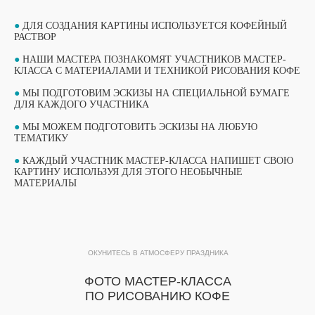
●
ДЛЯ СОЗДАНИЯ КАРТИНЫ ИСПОЛЬЗУЕТСЯ КОФЕЙНЫЙ
РАСТВОР
●
НАШИ МАСТЕРА ПОЗНАКОМЯТ УЧАСТНИКОВ МАСТЕР-
КЛАССА С МАТЕРИАЛАМИ И ТЕХНИКОЙ РИСОВАНИЯ КОФЕ
●
МЫ ПОДГОТОВИМ ЭСКИЗЫ НА СПЕЦИАЛЬНОЙ БУМАГЕ
ДЛЯ КАЖДОГО УЧАСТНИКА
●
МЫ МОЖЕМ ПОДГОТОВИТЬ ЭСКИЗЫ НА ЛЮБУЮ
ТЕМАТИКУ
●
КАЖДЫЙ УЧАСТНИК МАСТЕР-КЛАССА НАПИШЕТ СВОЮ
ВЫБЕРИТЕ СВОЙ МАСТЕР-КЛАСС
КАРТИНУ ИСПОЛЬЗУЯ ДЛЯ ЭТОГО НЕОБЫЧНЫЕ
ФОРМАТЫ ПРОВЕДЕНИЯ
МАТЕРИАЛЫ
ОБУЧАЮЩИЙ ФОРМАТ
ОБУЧАЮЩИЙ ФОРМАТ
МАСТЕР-КЛАССА
ОКУНИТЕСЬ В АТМОСФЕРУ ПРАЗДНИКА
МАСТЕР-КЛАССА
ПОДРОБНЫЙ ФОРМАТ МАСТЕР-КЛАССА
ФОТО МАСТЕР-КЛАССА
ПРОДОЛЖИТЕЛЬНОСТЬЮ 1 ЧАС. ДО 15
Подробный формат мастер-класса
ПО РИСОВАНИЮ КОФЕ
УЧАСТНИКОВ В ГРУППЕ ПРИ РАБОТЕ ОДНОГО
продолжительностью 1 час. До 15
МАСТЕРА.