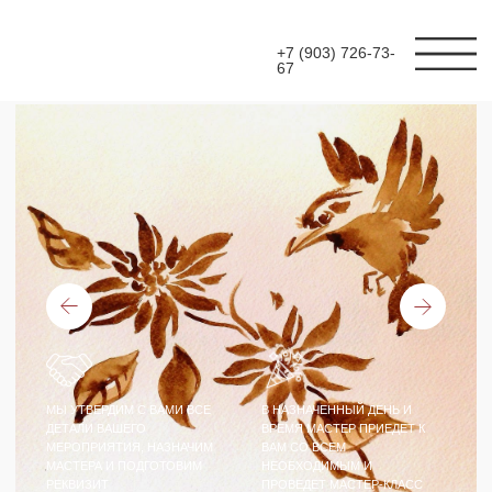
+7 (903) 726-73-
67
МЫ УТВЕРДИМ С ВАМИ ВСЕ
В НАЗНАЧЕННЫЙ ДЕНЬ И
ДЕТАЛИ ВАШЕГО
ВРЕМЯ МАСТЕР ПРИЕДЕТ К
МЕРОПРИЯТИЯ, НАЗНАЧИМ
ВАМ СО ВСЕМ
МАСТЕРА И ПОДГОТОВИМ
НЕОБХОДИМЫМ И
РЕКВИЗИТ
ПРОВЕДЕТ МАСТЕР-КЛАСС
МАСТЕР-КЛАСС
РИСОВАНИЕ КОФЕ