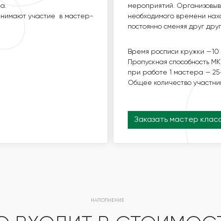
КЛАССОМ, ГДЕ НА ПРОТЯЖ
а.
мероприятий. Организовыва
СТИ ПРИНИМАЮТ УЧАСТИЕ
МАСТЕР, А ГОСТИ ПРИНИМ
ринимают участие в мастер-
необходимого времени нахо
ДРУГА.
постоянно сменяя друг друг
ВРЕМЯ СОЗДАНИЯ КОМПОЗИ
Время росписи кружки —10 
ПРОПУСКНАЯ СПОСОБНО
Пропускная способность МК
ПРИ РАБОТЕ 1 МАСТЕРА — 3
при работе 1 мастера — 25
ОБЩЕЕ КОЛИЧЕСТВО УЧАСТ
Общее количество участни
Заказать мастер клас
Заказать мастер клас
НАПОЛНЕНИЕ