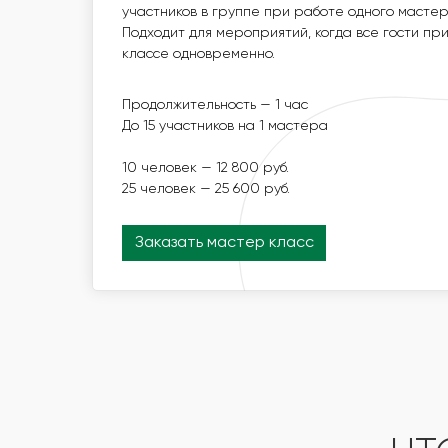
участников в группе при работе одного мастер
ПОДХОДИТ ДЛЯ МЕРОПРИЯТИЙ, КОГДА ВСЕ ГО
В МАСТЕР-КЛАССЕ ОДНОВРЕМЕННО.
Подходит для мероприятий, когда все гости п
классе одновременно.
ПРОДОЛЖИТЕЛЬНОСТЬ — 1 ЧАС
Продолжительность — 1 час
ДО 15 УЧАСТНИКОВ НА 1 МАСТЕРА
До 15 участников на 1 мастера
10 ЧЕЛОВЕК — 16 800 РУБ.
25 ЧЕЛОВЕК — 33 600 РУБ.
10 человек — 12 800 руб.
25 человек — 25 600 руб.
Заказать мастер класс
Заказать мастер класс