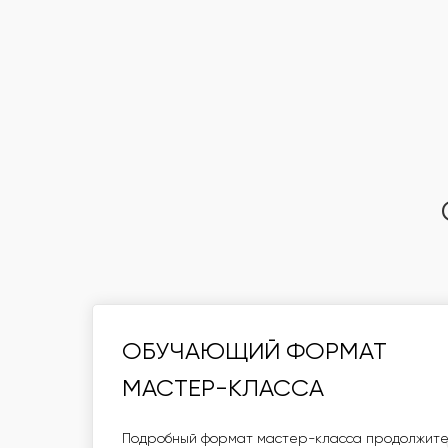
ОБУЧАЮЩИЙ ФОРМАТ
ОБУЧАЮЩИЙ ФОРМАТ
МАСТЕР-КЛАССА
МАСТЕР-КЛАССА
ПОДРОБНЫЙ ФОРМАТ МАСТЕР-КЛАССА ПРОДО
Подробный формат мастер-класса продолжитель
ЧАС. ДО 15 УЧАСТНИКОВ В ГРУППЕ ПРИ РАБОТ