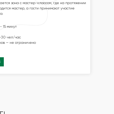
ЕНИИ НЕОБХОДИМОГО ВРЕМЕНИ НАХОДИТСЯ
ется зона с мастер-классом, где на протяжении
АЮТ УЧАСТИЕ ПОСТОЯННО СМЕНЯЯ ДРУГ
дится мастер, а гости принимают участие
а.
ЦИИ —15 - 20 МИНУТ
- 15 минут
СТЬ МК
-5 ЧЕЛ/ЧАС
-30 чел/час
НИКОВ — НЕ ОГРАНИЧЕНО
ков — не ограничено
с
с