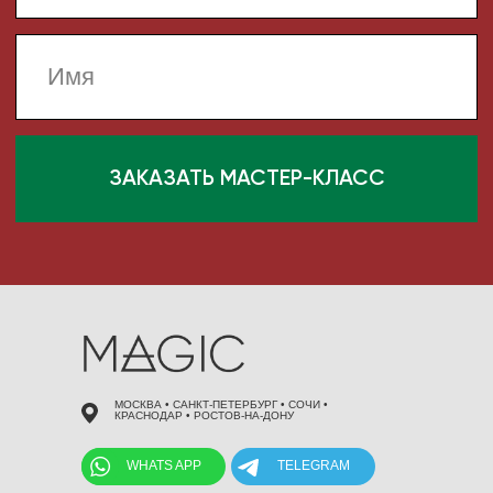
 495 868 00 36
МОСКВА • САНКТ-ПЕТЕРБУРГ • СОЧИ •
КРАСНОДАР • РОСТОВ-НА-ДОНУ
WHATS APP
TELEGRAM