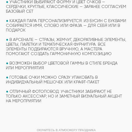
●
УЧАСТНИКИ ВЫБИРАЮТ ФОРМУ И ЦВЕТ ОЧКОВ —
СЕРДЕЧКИ, КРУГЛЫЕ, КЛАССИЧЕСКИЕ — ЗАРАНЕЕ СОГЛАСУЕМ
БАЗОВЫЙ СЕТ
●
КАЖДАЯ ПАРА ПЕРСОНАЛИЗИРУЕТСЯ: ИЗ БУСИН С БУКВАМИ
СОБИРАЕТСЯ ИМЯ, СЛОВО ИЛИ ФРАЗА — ДЛЯ СЕБЯ ИЛИ В
ПОДАРОК
●
В АРСЕНАЛЕ — СТРАЗЫ, ЖЕМЧУГ, ДЕКОРАТИВНЫЕ ЭЛЕМЕНТЫ,
ЦВЕТЫ, ПАЙЕТКИ И ТЕМАТИЧЕСКАЯ ФУРНИТУРА. ВСЕ
ЭЛЕМЕНТЫ ПОДБИРАЮТСЯ ВРУЧНУЮ, А МАСТЕРА
ПОМОГАЮТ СОЗДАТЬ ГАРМОНИЧНУЮ КОМПОЗИЦИЮ
●
ВОЗМОЖЕН ВЫБОР ЦВЕТОВОЙ ГАММЫ В СТИЛЕ БРЕНДА
ИЛИ МЕРОПРИЯТИЯ
●
ГОТОВЫЕ ОЧКИ МОЖНО СРАЗУ УПАКОВАТЬ В
ИНДИВИДУАЛЬНЫЙ МЕШОЧЕК ИЛИ КРАФТ-ПАКЕТ
ВЫБЕРИТЕ СВОЙ МАСТЕР-КЛАСС
●
ОТЛИЧНЫЙ ФОТОПОВОД: УЧАСТНИКИ ЗАБИРАЮТ НЕ
ФОРМАТЫ ПРОВЕДЕНИЯ
ТОЛЬКО АКСЕССУАР, НО И ЗАМЕТНЫЙ ВИЗУАЛЬНЫЙ АКЦЕНТ
НА МЕРОПРИЯТИИ
ОБУЧАЮЩИЙ ФОРМАТ
ОБУЧАЮЩИЙ ФОРМАТ
МАСТЕР-КЛАССА
МАСТЕР-КЛАССА
ОКУНИТЕСЬ В АТМОСФЕРУ ПРАЗДНИКА
ПОДРОБНЫЙ ФОРМАТ МАСТЕР-КЛАССА