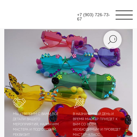
+7 (903) 726-73-
67
МЫ УТВЕРДИМ С ВАМИ ВСЕ
В НАЗНАЧЕННЫЙ ДЕНЬ И
ДЕТАЛИ ВАШЕГО
ВРЕМЯ МАСТЕР ПРИЕДЕТ К
МЕРОПРИЯТИЯ, НАЗНАЧИМ
ВАМ СО ВСЕМ
МАСТЕРА И ПОДГОТОВИМ
НЕОБХОДИМЫМ И ПРОВЕДЕТ
РЕКВИЗИТ
МАСТЕР-КЛАСС
МАСТЕР-КЛАСС
КАСТОМИЗАЦИЯ
ОЧКОВ