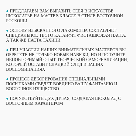
●
ПРЕДЛАГАЕМ ВАМ ВЫРАЗИТЬ СЕБЯ В ИСКУССТВЕ
ШОКОЛАТЬЕ НА МАСТЕР-КЛАССЕ В СТИЛЕ ВОСТОЧНОЙ
РОСКОШИ
●
ОСНОВУ ИЗЫСКАННОГО ЛАКОМСТВА СОСТАВЛЯЕТ
СПЕЦИАЛЬНОЕ ТЕСТО КАТАИФИ, ФИСТАШКОВАЯ ПАСТА,
А ТАК ЖЕ ПАСТА ТАХИНИ
●
ПРИ УЧАСТИИ НАШИХ ВНИМАТЕЛЬНЫХ МАСТЕРОВ ВЫ
ОБРЕТЕТЕ НЕ ТОЛЬКО НОВЫЕ НАВЫКИ, НО И ПОЛУЧИТЕ
НЕПОВТОРИМЫЙ ОПЫТ ТВОРЧЕСКОЙ САМОРЕАЛИЗАЦИИ,
КОТОРЫЙ ОСТАВИТ СЛАДКИЙ СЛЕД В ВАШИХ
ВОСПОМИНАНИЯХ
●
ПРОЦЕСС ДЕКОРИРОВАНИЯ СПЕЦИАЛЬНЫМИ
ПОСЫПКАМИ СВЕДЕТ ВОЕДИНО ВАШУ ФАНТАЗИЮ И
ВОСТОЧНОЕ ИЗЯЩЕСТВО
ВЫБЕРИТЕ СВОЙ МАСТЕР-КЛАСС
ФОРМАТЫ ПРОВЕДЕНИЯ
●
ПОЧУВСТВУЙТЕ ДУХ ДУБАЯ, СОЗДАВАЯ ШОКОЛАД С
ВОСТОЧНЫМ ХАРАКТЕРОМ
ОБУЧАЮЩИЙ ФОРМАТ
ОБУЧАЮЩИЙ ФОРМАТ
МАСТЕР-КЛАССА
МАСТЕР-КЛАССА