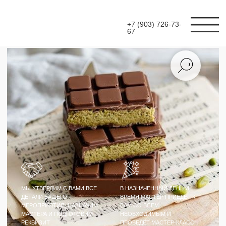
+7 (903) 726-73-
67
МЫ УТВЕРДИМ С ВАМИ ВСЕ
В НАЗНАЧЕННЫЙ ДЕНЬ И
ДЕТАЛИ ВАШЕГО
ВРЕМЯ МАСТЕР ПРИЕДЕТ К
МЕРОПРИЯТИЯ, НАЗНАЧИМ
ВАМ СО ВСЕМ
МАСТЕРА И ПОДГОТОВИМ
НЕОБХОДИМЫМ И
РЕКВИЗИТ
ПРОВЕДЕТ МАСТЕР-КЛАСС
МАСТЕР-КЛАСС
ДУБАЙСКИЙ
ШОКОЛАД