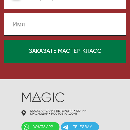
 495 868 00 36
МОСКВА • САНКТ-ПЕТЕРБУРГ • СОЧИ •
КРАСНОДАР • РОСТОВ-НА-ДОНУ
WHATS APP
TELEGRAM