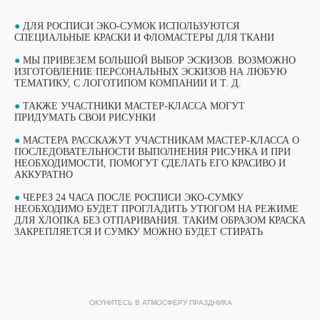
●
ДЛЯ РОСПИСИ ЭКО-СУМОК ИСПОЛЬЗУЮТСЯ
СПЕЦИАЛЬНЫЕ КРАСКИ И ФЛОМАСТЕРЫ ДЛЯ ТКАНИ
●
МЫ ПРИВЕЗЕМ БОЛЬШОЙ ВЫБОР ЭСКИЗОВ. ВОЗМОЖНО
ИЗГОТОВЛЕНИЕ ПЕРСОНАЛЬНЫХ ЭСКИЗОВ НА ЛЮБУЮ
ТЕМАТИКУ, С ЛОГОТИПОМ КОМПАНИИ И Т. Д.
●
ТАКЖЕ УЧАСТНИКИ МАСТЕР-КЛАССА МОГУТ
ПРИДУМАТЬ СВОИ РИСУНКИ
●
МАСТЕРА РАССКАЖУТ УЧАСТНИКАМ МАСТЕР-КЛАССА О
ПОСЛЕДОВАТЕЛЬНОСТИ ВЫПОЛНЕНИЯ РИСУНКА И ПРИ
НЕОБХОДИМОСТИ, ПОМОГУТ СДЕЛАТЬ ЕГО КРАСИВО И
АККУРАТНО
ВЫБЕРИТЕ СВОЙ МАСТЕР-КЛАСС
●
ЧЕРЕЗ 24 ЧАСА ПОСЛЕ РОСПИСИ ЭКО-СУМКУ
НЕОБХОДИМО БУДЕТ ПРОГЛАДИТЬ УТЮГОМ НА РЕЖИМЕ
ФОРМАТЫ ПРОВЕДЕНИЯ
ДЛЯ ХЛОПКА БЕЗ ОТПАРИВАНИЯ. ТАКИМ ОБРАЗОМ КРАСКА
ЗАКРЕПЛЯЕТСЯ И СУМКУ МОЖНО БУДЕТ СТИРАТЬ
ОБУЧАЮЩИЙ ФОРМАТ
ОБУЧАЮЩИЙ ФОРМАТ
МАСТЕР-КЛАССА
МАСТЕР-КЛАССА
ОКУНИТЕСЬ В АТМОСФЕРУ ПРАЗДНИКА
ПОДРОБНЫЙ ФОРМАТ МАСТЕР-КЛАССА