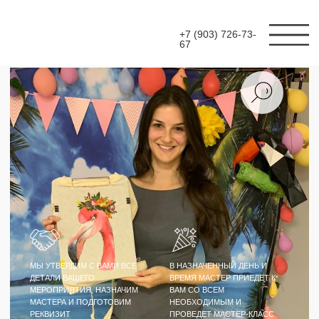
+7 (903) 726-73-
67
МЫ УТВЕРДИМ С ВАМИ ВСЕ
В НАЗНАЧЕННЫЙ ДЕНЬ И
ДЕТАЛИ ВАШЕГО
ВРЕМЯ МАСТЕР ПРИЕДЕТ К
МЕРОПРИЯТИЯ, НАЗНАЧИМ
ВАМ СО ВСЕМ
МАСТЕРА И ПОДГОТОВИМ
НЕОБХОДИМЫМ И
РЕКВИЗИТ
ПРОВЕДЕТ МАСТЕР-КЛАСС
МАСТЕР-КЛАСС
РОСПИСЬ ЭКО-
СУМОК