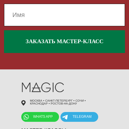
 495 868 00 36
МОСКВА • САНКТ-ПЕТЕРБУРГ • СОЧИ •
КРАСНОДАР • РОСТОВ-НА-ДОНУ
WHATS APP
TELEGRAM