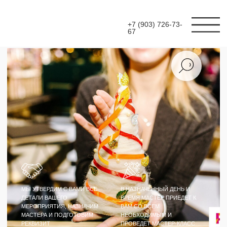
+7 (903) 726-73-
67
МЫ УТВЕРДИМ С ВАМИ ВСЕ
В НАЗНАЧЕННЫЙ ДЕНЬ И
ДЕТАЛИ ВАШЕГО
ВРЕМЯ МАСТЕР ПРИЕДЕТ К
МЕРОПРИЯТИЯ, НАЗНАЧИМ
ВАМ СО ВСЕМ
МАСТЕРА И ПОДГОТОВИМ
НЕОБХОДИМЫМ И
РЕКВИЗИТ
ПРОВЕДЕТ МАСТЕР-КЛАСС
МАСТЕР-КЛАСС
ЕЛОЧКИ ИЗ ШЕРСТИ