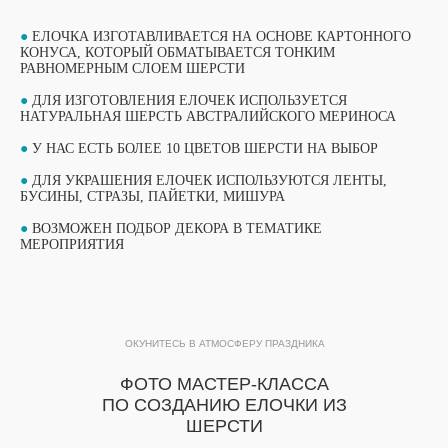
●
ЕЛОЧКА ИЗГОТАВЛИВАЕТСЯ НА ОСНОВЕ КАРТОННОГО
КОНУСА, КОТОРЫЙ ОБМАТЫВАЕТСЯ ТОНКИМ
РАВНОМЕРНЫМ СЛОЕМ ШЕРСТИ
●
ДЛЯ ИЗГОТОВЛЕНИЯ ЕЛОЧЕК ИСПОЛЬЗУЕТСЯ
НАТУРАЛЬНАЯ ШЕРСТЬ АВСТРАЛИЙСКОГО МЕРИНОСА
●
У НАС ЕСТЬ БОЛЕЕ 10 ЦВЕТОВ ШЕРСТИ НА ВЫБОР
●
ДЛЯ УКРАШЕНИЯ ЕЛОЧЕК ИСПОЛЬЗУЮТСЯ ЛЕНТЫ,
БУСИНЫ, СТРАЗЫ, ПАЙЕТКИ, МИШУРА
ВЫБЕРИТЕ СВОЙ МАСТЕР-КЛАСС
●
ВОЗМОЖЕН ПОДБОР ДЕКОРА В ТЕМАТИКЕ
ФОРМАТЫ ПРОВЕДЕНИЯ
МЕРОПРИЯТИЯ
ОБУЧАЮЩИЙ ФОРМАТ
ОБУЧАЮЩИЙ ФОРМАТ
МАСТЕР-КЛАССА
ОКУНИТЕСЬ В АТМОСФЕРУ ПРАЗДНИКА
МАСТЕР-КЛАССА
ПОДРОБНЫЙ ФОРМАТ МАСТЕР-КЛАССА
ФОТО МАСТЕР-КЛАССА
ПРОДОЛЖИТЕЛЬНОСТЬЮ 1 ЧАС. ДО 15
ПО СОЗДАНИЮ ЕЛОЧКИ ИЗ
Подробный формат мастер-класса
УЧАСТНИКОВ В ГРУППЕ ПРИ РАБОТЕ ОДНОГО
ШЕРСТИ
продолжительностью 1 час. До 15
МАСТЕРА.
ПОДХОДИТ ДЛЯ МЕРОПРИЯТИЙ, КОГДА ВСЕ
участников в группе при работе одного