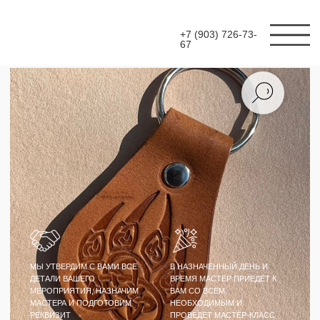
+7 (903) 726-73-
67
МЫ УТВЕРДИМ С ВАМИ ВСЕ
В НАЗНАЧЕННЫЙ ДЕНЬ И
ДЕТАЛИ ВАШЕГО
ВРЕМЯ МАСТЕР ПРИЕДЕТ К
МЕРОПРИЯТИЯ, НАЗНАЧИМ
ВАМ СО ВСЕМ
МАСТЕРА И ПОДГОТОВИМ
НЕОБХОДИМЫМ И
РЕКВИЗИТ
ПРОВЕДЕТ МАСТЕР-КЛАСС
МАСТЕР-КЛАСС
БРЕЛОКИ ИЗ КОЖИ С
ТИСНЕНИЕМ