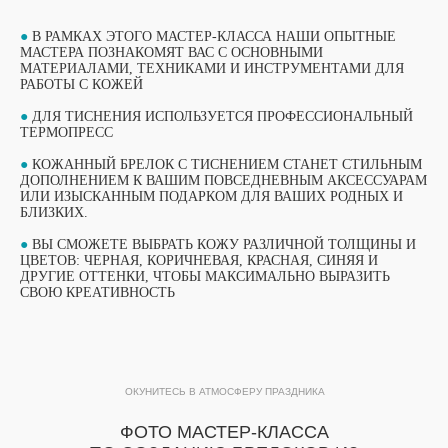
●
В РАМКАХ ЭТОГО МАСТЕР-КЛАССА НАШИ ОПЫТНЫЕ
МАСТЕРА ПОЗНАКОМЯТ ВАС С ОСНОВНЫМИ
МАТЕРИАЛАМИ, ТЕХНИКАМИ И ИНСТРУМЕНТАМИ ДЛЯ
РАБОТЫ С КОЖЕЙ
●
ДЛЯ ТИСНЕНИЯ ИСПОЛЬЗУЕТСЯ ПРОФЕССИОНАЛЬНЫЙ
ТЕРМОПРЕСС
●
КОЖАННЫЙ БРЕЛОК С ТИСНЕНИЕМ СТАНЕТ СТИЛЬНЫМ
ДОПОЛНЕНИЕМ К ВАШИМ ПОВСЕДНЕВНЫМ АКСЕССУАРАМ
ИЛИ ИЗЫСКАННЫМ ПОДАРКОМ ДЛЯ ВАШИХ РОДНЫХ И
БЛИЗКИХ.
●
ВЫ СМОЖЕТЕ ВЫБРАТЬ КОЖУ РАЗЛИЧНОЙ ТОЛЩИНЫ И
ВЫБЕРИТЕ СВОЙ МАСТЕР-КЛАСС
ЦВЕТОВ: ЧЕРНАЯ, КОРИЧНЕВАЯ, КРАСНАЯ, СИНЯЯ И
ФОРМАТЫ ПРОВЕДЕНИЯ
ДРУГИЕ ОТТЕНКИ, ЧТОБЫ МАКСИМАЛЬНО ВЫРАЗИТЬ
СВОЮ КРЕАТИВНОСТЬ
ОБУЧАЮЩИЙ ФОРМАТ
ОБУЧАЮЩИЙ ФОРМАТ
МАСТЕР-КЛАССА
МАСТЕР-КЛАССА
ОКУНИТЕСЬ В АТМОСФЕРУ ПРАЗДНИКА
ПОДРОБНЫЙ ФОРМАТ МАСТЕР-КЛАССА
ПРОДОЛЖИТЕЛЬНОСТЬЮ 1 ЧАС. ДО 15
ФОТО МАСТЕР-КЛАССА
Подробный формат мастер-класса
УЧАСТНИКОВ В ГРУППЕ ПРИ РАБОТЕ ОДНОГО