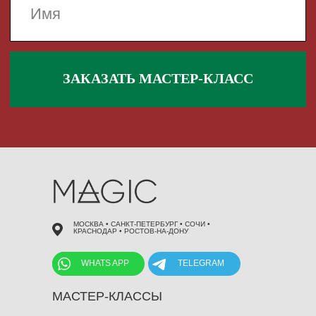
 495 868 00 36
МОСКВА • САНКТ-ПЕТЕРБУРГ • СОЧИ •
КРАСНОДАР • РОСТОВ-НА-ДОНУ
WHATS APP
TELEGRAM
МАСТЕР-КЛАССЫ