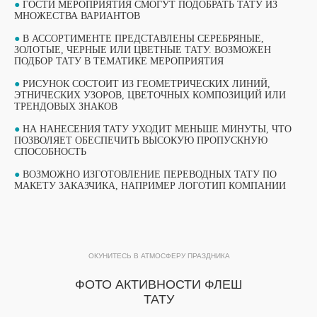
●
ГОСТИ МЕРОПРИЯТИЯ СМОГУТ ПОДОБРАТЬ ТАТУ ИЗ
МНОЖЕСТВА ВАРИАНТОВ
●
В АССОРТИМЕНТЕ ПРЕДСТАВЛЕНЫ СЕРЕБРЯНЫЕ,
ЗОЛОТЫЕ, ЧЕРНЫЕ ИЛИ ЦВЕТНЫЕ ТАТУ. ВОЗМОЖЕН
ПОДБОР ТАТУ В ТЕМАТИКЕ МЕРОПРИЯТИЯ
●
РИСУНОК СОСТОИТ ИЗ ГЕОМЕТРИЧЕСКИХ ЛИНИЙ,
ЭТНИЧЕСКИХ УЗОРОВ, ЦВЕТОЧНЫХ КОМПОЗИЦИЙ ИЛИ
ТРЕНДОВЫХ ЗНАКОВ
●
НА НАНЕСЕНИЯ ТАТУ УХОДИТ МЕНЬШЕ МИНУТЫ, ЧТО
ПОЗВОЛЯЕТ ОБЕСПЕЧИТЬ ВЫСОКУЮ ПРОПУСКНУЮ
СПОСОБНОСТЬ
ВЫБЕРИТЕ СВОЙ МАСТЕР-КЛАСС
●
ВОЗМОЖНО ИЗГОТОВЛЕНИЕ ПЕРЕВОДНЫХ ТАТУ ПО
ФОРМАТЫ ПРОВЕДЕНИЯ
МАКЕТУ ЗАКАЗЧИКА, НАПРИМЕР ЛОГОТИП КОМПАНИИ
ОБУЧАЮЩИЙ ФОРМАТ
ПОТОКОВЫЙ ФОРМАТ
МАСТЕР-КЛАССА
ОКУНИТЕСЬ В АТМОСФЕРУ ПРАЗДНИКА
МАСТЕР-КЛАССА
ПОДРОБНЫЙ ФОРМАТ МАСТЕР-КЛАССА
ФОТО АКТИВНОСТИ ФЛЕШ
ПРОДОЛЖИТЕЛЬНОСТЬЮ 1 ЧАС. ДО 15
ТАТУ
УЧАСТНИКОВ В ГРУППЕ ПРИ РАБОТЕ ОДНОГО
Быстрый формат мастер-класса, который
МАСТЕРА.
идеально подходит для массовых