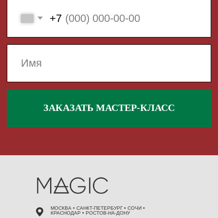
 495 868 00 36
МОСКВА • САНКТ-ПЕТЕРБУРГ • СОЧИ •
КРАСНОДАР • РОСТОВ-НА-ДОНУ