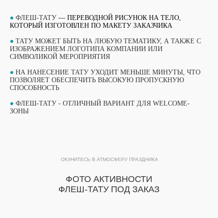
●
ФЛЕШ-ТАТУ
— ПЕРЕВОДНОЙ РИСУНОК НА ТЕЛО,
КОТОРЫЙ ИЗГОТОВЛЕН ПО МАКЕТУ ЗАКАЗЧИКА
●
ТАТУ МОЖЕТ БЫТЬ НА ЛЮБУЮ ТЕМАТИКУ, А ТАКЖЕ С
ИЗОБРАЖЕНИЕМ ЛОГОТИПА КОМПАНИИ ИЛИ
СИМВОЛИКОЙ МЕРОПРИЯТИЯ
●
НА НАНЕСЕНИЕ ТАТУ УХОДИТ МЕНЬШЕ МИНУТЫ, ЧТО
ПОЗВОЛЯЕТ ОБЕСПЕЧИТЬ ВЫСОКУЮ ПРОПУСКНУЮ
СПОСОБНОСТЬ
ВЫБЕРИТЕ СВОЙ МАСТЕР-КЛАСС
●
ФЛЕШ-ТАТУ - ОТЛИЧНЫЙ ВАРИАНТ ДЛЯ WELCOME-
ЗОНЫ
ФОРМАТЫ ПРОВЕДЕНИЯ
ОБУЧАЮЩИЙ ФОРМАТ
ПОТОКОВЫЙ ФОРМАТ
МАСТЕР-КЛАССА
ОКУНИТЕСЬ В АТМОСФЕРУ ПРАЗДНИКА
МАСТЕР-КЛАССА
ФОТО АКТИВНОСТИ
ПОДРОБНЫЙ ФОРМАТ МАСТЕР-КЛАССА
ПРОДОЛЖИТЕЛЬНОСТЬЮ 1 ЧАС. ДО 15
ФЛЕШ-ТАТУ ПОД ЗАКАЗ
УЧАСТНИКОВ В ГРУППЕ ПРИ РАБОТЕ ОДНОГО
Быстрый формат мастер-класса, который
МАСТЕРА.
идеально подходит для массовых
ПОДХОДИТ ДЛЯ МЕРОПРИЯТИЙ, КОГДА ВСЕ
мероприятий. Организовывается зона с
ГОСТИ ПРИНИМАЮТ УЧАСТИЕ В МАСТЕР-