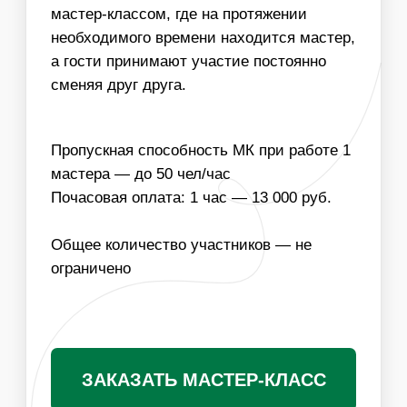
ИНФОРМАЦИЯ
ВАЖНО ДЛЯ
ОРГАНИЗАТОРОВ
01
ДЛЯ ПРОВЕДЕНИЯ МАСТЕР-КЛАССА
НЕОБХОДИМО РАБОЧЕЕ МЕСТО ДЛЯ МАСТЕРА
02
МЫ МОЖЕМ ОБЕСПЕЧИТЬ ЛЮБУЮ ПРОПУСКНУЮ
СПОСОБНОСТЬ МАСТЕР-КЛАССА, УВЕЛИЧИВ
КОЛИЧЕСТВО МАСТЕРОВ
03
ВОЗМОЖНО ИЗГОТОВЛЕНИЕ ПЕРЕВОДНЫХ ТАТУ
ПО МАКЕТУ ЗАКАЗЧИКА, НАПРИМЕР ЛОГОТИП,
ЛОЗУНГ ИЛИ СИМВОЛ КОМПАНИИ
Получить специальные условия для