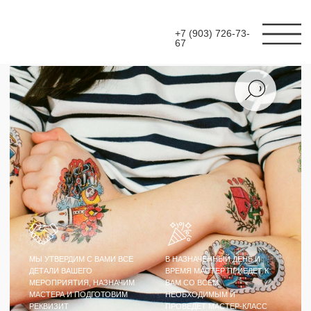
+7 (903) 726-73-
67
МЫ УТВЕРДИМ С ВАМИ ВСЕ
В НАЗНАЧЕННЫЙ ДЕНЬ И
ДЕТАЛИ ВАШЕГО
ВРЕМЯ МАСТЕР ПРИЕДЕТ К
МЕРОПРИЯТИЯ, НАЗНАЧИМ
ВАМ СО ВСЕМ
МАСТЕРА И ПОДГОТОВИМ
НЕОБХОДИМЫМ И
РЕКВИЗИТ
ПРОВЕДЕТ МАСТЕР-КЛАСС
МАСТЕР-КЛАСС
ФЛЕШ ТАТУ ПОД
ЗАКАЗ