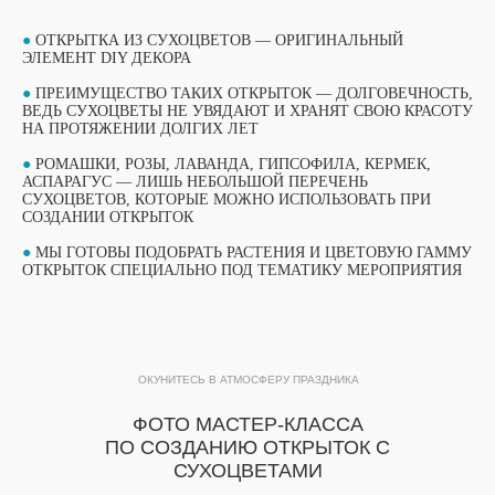
●
ОТКРЫТКА ИЗ СУХОЦВЕТОВ — ОРИГИНАЛЬНЫЙ
ЭЛЕМЕНТ DIY ДЕКОРА
●
ПРЕИМУЩЕСТВО ТАКИХ ОТКРЫТОК — ДОЛГОВЕЧНОСТЬ,
ВЕДЬ СУХОЦВЕТЫ НЕ УВЯДАЮТ И ХРАНЯТ СВОЮ КРАСОТУ
НА ПРОТЯЖЕНИИ ДОЛГИХ ЛЕТ
●
РОМАШКИ, РОЗЫ, ЛАВАНДА, ГИПСОФИЛА, КЕРМЕК,
АСПАРАГУС — ЛИШЬ НЕБОЛЬШОЙ ПЕРЕЧЕНЬ
СУХОЦВЕТОВ, КОТОРЫЕ МОЖНО ИСПОЛЬЗОВАТЬ ПРИ
СОЗДАНИИ ОТКРЫТОК
ВЫБЕРИТЕ СВОЙ МАСТЕР-КЛАСС
●
МЫ ГОТОВЫ ПОДОБРАТЬ РАСТЕНИЯ И ЦВЕТОВУЮ ГАММУ
ФОРМАТЫ ПРОВЕДЕНИЯ
ОТКРЫТОК СПЕЦИАЛЬНО ПОД ТЕМАТИКУ МЕРОПРИЯТИЯ
ОБУЧАЮЩИЙ ФОРМАТ
ОБУЧАЮЩИЙ ФОРМАТ
МАСТЕР-КЛАССА
ОКУНИТЕСЬ В АТМОСФЕРУ ПРАЗДНИКА
МАСТЕР-КЛАССА
ПОДРОБНЫЙ ФОРМАТ МАСТЕР-КЛАССА
ФОТО МАСТЕР-КЛАССА
ПРОДОЛЖИТЕЛЬНОСТЬЮ 1 ЧАС. ДО 15
ПО СОЗДАНИЮ ОТКРЫТОК С
Подробный формат мастер-класса
УЧАСТНИКОВ В ГРУППЕ ПРИ РАБОТЕ ОДНОГО
СУХОЦВЕТАМИ
продолжительностью 1 час. До 15
МАСТЕРА.
ПОДХОДИТ ДЛЯ МЕРОПРИЯТИЙ, КОГДА ВСЕ
участников в группе при работе одного