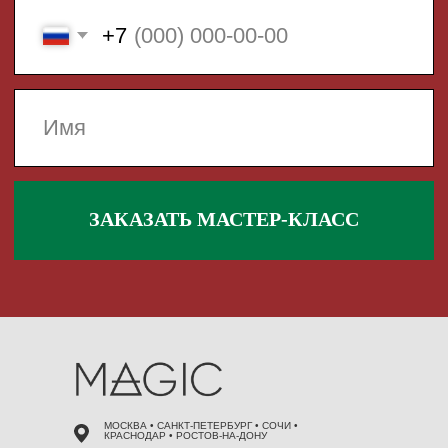
 495 868 00 36
МОСКВА • САНКТ-ПЕТЕРБУРГ • СОЧИ •
КРАСНОДАР • РОСТОВ-НА-ДОНУ