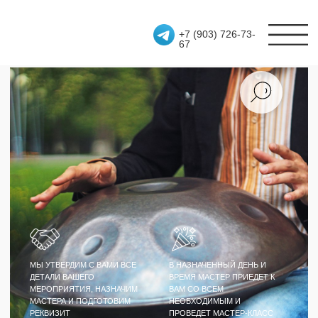
+7 (903) 726-73-
67
МЫ УТВЕРДИМ С ВАМИ ВСЕ
В НАЗНАЧЕННЫЙ ДЕНЬ И
ДЕТАЛИ ВАШЕГО
ВРЕМЯ МАСТЕР ПРИЕДЕТ К
МЕРОПРИЯТИЯ, НАЗНАЧИМ
ВАМ СО ВСЕМ
МАСТЕРА И ПОДГОТОВИМ
НЕОБХОДИМЫМ И
РЕКВИЗИТ
ПРОВЕДЕТ МАСТЕР-КЛАСС
МАСТЕР-КЛАСС
ИГРА НА ХАНГЕ