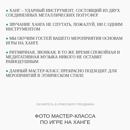
●
ХАНГ – УДАРНЫЙ ИНСТРУМЕНТ, СОСТОЯЩИЙ ИЗ ДВУХ
СОЕДИНЕННЫХ МЕТАЛЛИЧЕСКИХ ПОЛУСФЕР.
●
ЗВУЧАНИЕ ХАНГА НЕ СПУТАТЬ, ПОЖАЛУЙ, НИ С ОДНИМ
ИНСТРУМЕНТОМ
●
МЫ ОБУЧИМ ГОСТЕЙ ВАШЕГО МЕРОПРИЯТИЯ ОСНОВАМ
ИГРЫ НА ХАНГЕ
●
РИТМИЧНАЯ, ЗВОНКАЯ, В ТО ЖЕ ВРЕМЯ СПОКОЙНАЯ И
МЕДИТАТИВНАЯ МУЗЫКА НИКОГО НЕ ОСТАВИТ
РАВНОДУШНЫМ
ВЫБЕРИТЕ СВОЙ МАСТЕР-КЛАСС
●
ДАННЫЙ МАСТЕР-КЛАСС ПРЕКРАСНО ПОДХОДИТ ДЛЯ
ФОРМАТЫ ПРОВЕДЕНИЯ
МЕРОПРИЯТИЙ В ЭТНИЧЕСКОМ СТИЛЕ
ОБУЧАЮЩИЙ ФОРМАТ
ПОТОКОВЫЙ ФОРМАТ
МАСТЕР-КЛАССА
ОКУНИТЕСЬ В АТМОСФЕРУ ПРАЗДНИКА
МАСТЕР-КЛАССА
ПОДРОБНЫЙ ФОРМАТ МАСТЕР-КЛАССА
ФОТО МАСТЕР-КЛАССА
ПРОДОЛЖИТЕЛЬНОСТЬЮ 1 ЧАС. ДО 15
ПО ИГРЕ НА ХАНГЕ
УЧАСТНИКОВ В ГРУППЕ ПРИ РАБОТЕ ОДНОГО
Быстрый формат мастер-класса, который
МАСТЕРА.
идеально подходит для массовых