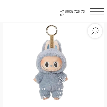
+7 (903) 726-73-
67
МЫ УТВЕРДИМ С ВАМИ ВСЕ
В НАЗНАЧЕННЫЙ ДЕНЬ И
ДЕТАЛИ ВАШЕГО
ВРЕМЯ МАСТЕР ПРИЕДЕТ К
МЕРОПРИЯТИЯ, НАЗНАЧИМ
ВАМ СО ВСЕМ
МАСТЕРА И ПОДГОТОВИМ
НЕОБХОДИМЫМ И
РЕКВИЗИТ
ПРОВЕДЕТ МАСТЕР-КЛАСС
МАСТЕР-КЛАСС
СОЗДАНИЕ БРЕЛОКА
"ЛАБУБУ"