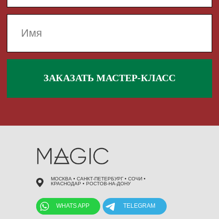
 495 868 00 36
МОСКВА • САНКТ-ПЕТЕРБУРГ • СОЧИ •
КРАСНОДАР • РОСТОВ-НА-ДОНУ
WHATS APP
TELEGRAM