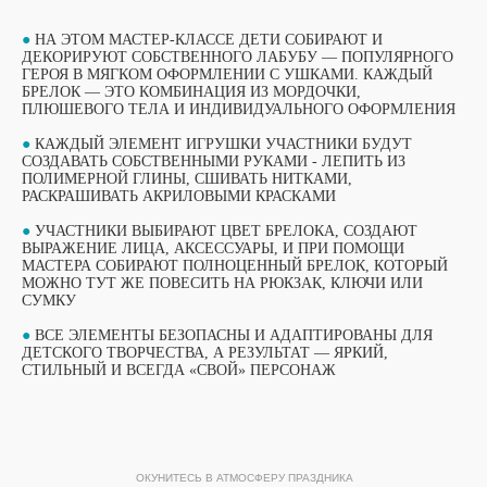
●
НА ЭТОМ МАСТЕР-КЛАССЕ ДЕТИ СОБИРАЮТ И
ДЕКОРИРУЮТ СОБСТВЕННОГО ЛАБУБУ — ПОПУЛЯРНОГО
ГЕРОЯ В МЯГКОМ ОФОРМЛЕНИИ С УШКАМИ. КАЖДЫЙ
БРЕЛОК — ЭТО КОМБИНАЦИЯ ИЗ МОРДОЧКИ,
ПЛЮШЕВОГО ТЕЛА И ИНДИВИДУАЛЬНОГО ОФОРМЛЕНИЯ
●
КАЖДЫЙ ЭЛЕМЕНТ ИГРУШКИ УЧАСТНИКИ БУДУТ
СОЗДАВАТЬ СОБСТВЕННЫМИ РУКАМИ - ЛЕПИТЬ ИЗ
ПОЛИМЕРНОЙ ГЛИНЫ, СШИВАТЬ НИТКАМИ,
РАСКРАШИВАТЬ АКРИЛОВЫМИ КРАСКАМИ
●
УЧАСТНИКИ ВЫБИРАЮТ ЦВЕТ БРЕЛОКА, СОЗДАЮТ
ВЫРАЖЕНИЕ ЛИЦА, АКСЕССУАРЫ, И ПРИ ПОМОЩИ
МАСТЕРА СОБИРАЮТ ПОЛНОЦЕННЫЙ БРЕЛОК, КОТОРЫЙ
МОЖНО ТУТ ЖЕ ПОВЕСИТЬ НА РЮКЗАК, КЛЮЧИ ИЛИ
СУМКУ
ВЫБЕРИТЕ СВОЙ МАСТЕР-КЛАСС
●
ВСЕ ЭЛЕМЕНТЫ БЕЗОПАСНЫ И АДАПТИРОВАНЫ ДЛЯ
ФОРМАТЫ ПРОВЕДЕНИЯ
ДЕТСКОГО ТВОРЧЕСТВА, А РЕЗУЛЬТАТ — ЯРКИЙ,
СТИЛЬНЫЙ И ВСЕГДА «СВОЙ» ПЕРСОНАЖ
ОБУЧАЮЩИЙ ФОРМАТ
ОБУЧАЮЩИЙ ФОРМАТ
МАСТЕР-КЛАССА
МАСТЕР-КЛАССА
ОКУНИТЕСЬ В АТМОСФЕРУ ПРАЗДНИКА
ПОДРОБНЫЙ ФОРМАТ МАСТЕР-КЛАССА