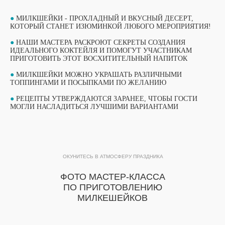
●
МИЛКШЕЙКИ - ПРОХЛАДНЫЙ И ВКУСНЫЙ ДЕСЕРТ,
КОТОРЫЙ СТАНЕТ ИЗЮМИНКОЙ ЛЮБОГО МЕРОПРИЯТИЯ!
●
НАШИ МАСТЕРА РАСКРОЮТ СЕКРЕТЫ СОЗДАНИЯ
ИДЕАЛЬНОГО КОКТЕЙЛЯ И ПОМОГУТ УЧАСТНИКАМ
ПРИГОТОВИТЬ ЭТОТ ВОСХИТИТЕЛЬНЫЙ НАПИТОК
●
МИЛКШЕЙКИ МОЖНО УКРАШАТЬ РАЗЛИЧНЫМИ
ТОППИНГАМИ И ПОСЫПКАМИ ПО ЖЕЛАНИЮ
ВЫБЕРИТЕ СВОЙ МАСТЕР-КЛАСС
●
РЕЦЕПТЫ УТВЕРЖДАЮТСЯ ЗАРАНЕЕ, ЧТОБЫ ГОСТИ
МОГЛИ НАСЛАДИТЬСЯ ЛУЧШИМИ ВАРИАНТАМИ
ФОРМАТЫ ПРОВЕДЕНИЯ
ОБУЧАЮЩИЙ ФОРМАТ
ОБУЧАЮЩИЙ ФОРМАТ
ОКУНИТЕСЬ В АТМОСФЕРУ ПРАЗДНИКА
МАСТЕР-КЛАССА
МАСТЕР-КЛАССА
ФОТО МАСТЕР-КЛАССА
ПОДРОБНЫЙ ФОРМАТ МАСТЕР-КЛАССА
ПО ПРИГОТОВЛЕНИЮ
ПРОДОЛЖИТЕЛЬНОСТЬЮ 1 ЧАС. ДО 15
Подробный формат мастер-класса
УЧАСТНИКОВ В ГРУППЕ ПРИ РАБОТЕ ОДНОГО
МИЛКЕШЕЙКОВ
продолжительностью 1 час. До 15
МАСТЕРА.
ПОДХОДИТ ДЛЯ МЕРОПРИЯТИЙ, КОГДА ВСЕ
участников в группе при работе одного
ГОСТИ ПРИНИМАЮТ УЧАСТИЕ В МАСТЕР-
мастера.
КЛАССЕ ОДНОВРЕМЕННО.