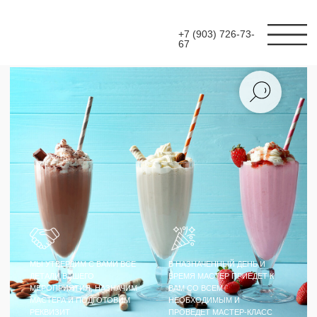
+7 (903) 726-73-
67
МЫ УТВЕРДИМ С ВАМИ ВСЕ
В НАЗНАЧЕННЫЙ ДЕНЬ И
ДЕТАЛИ ВАШЕГО
ВРЕМЯ МАСТЕР ПРИЕДЕТ К
МЕРОПРИЯТИЯ, НАЗНАЧИМ
ВАМ СО ВСЕМ
МАСТЕРА И ПОДГОТОВИМ
НЕОБХОДИМЫМ И
РЕКВИЗИТ
ПРОВЕДЕТ МАСТЕР-КЛАСС
МАСТЕР-КЛАСС
ПРИГОТОВЛЕНИЕ
МИЛКШЕЙКОВ