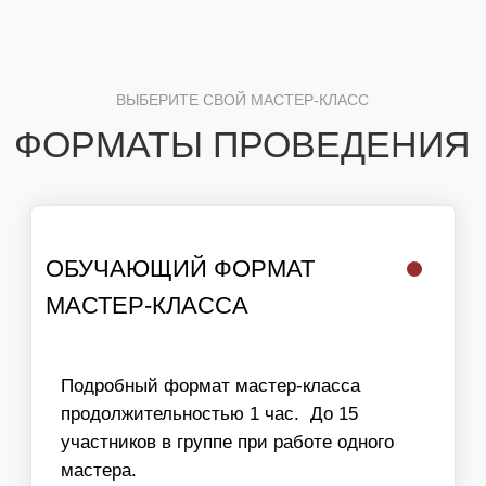
ПРИ РАБОТЕ 1 МАСТЕРА — 3-5 ЧЕЛ/ЧАС
Быстрый формат мастер-класса, который
ОБЩЕЕ КОЛИЧЕСТВО УЧАСТНИКОВ — НЕ
идеально подходит для массовых
ОГРАНИЧЕНО
мероприятий. Организовывается зона с
мастер-классом, где на протяжении
Заказать мастер класс
необходимого времени находится мастер,
а гости принимают участие постоянно
сменяя друг друга.
Время создания милкшейка —10 - 15
минут
Пропускная способность МК
при работе 1 мастера — 25-30 чел/час
Общее количество участников — не
ограничено
Заказать мастер класс