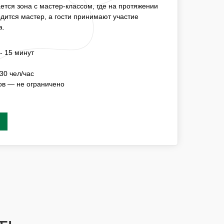
НА ПРОТЯЖЕНИИ НЕОБХОДИМОГО ВРЕМЕНИ
тся зона с мастер-классом, где на протяжении
ОСТИ ПРИНИМАЮТ УЧАСТИЕ ПОСТОЯННО
дится мастер, а гости принимают участие
а.
ИЦИИ —15 - 20 МИНУТ
- 15 минут
СТЬ МК
3-5 ЧЕЛ/ЧАС
30 чел/час
СТНИКОВ — НЕ ОГРАНИЧЕНО
ов — не ограничено