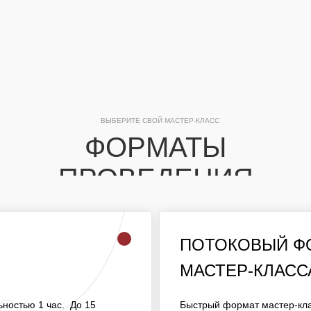
ВЫБЕРИТЕ СВОЙ МАСТЕР-КЛАСС
ФОРМАТЫ
ПРОВЕДЕНИЯ
ПОТОКОВЫЙ 
ПОТОКОВЫЙ Ф
МАСТЕР-КЛАСС
МАСТЕР-КЛАСС
ОЛЖИТЕЛЬНОСТЬЮ 1
БЫСТРЫЙ ФОРМАТ МАСТЕ
ОТЕ ОДНОГО МАСТЕРА.
ностью 1 час. До 15
Быстрый формат мастер-кла
ДЛЯ МАССОВЫХ МЕРОПРИ