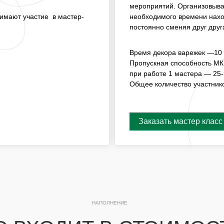
ГОСТИ ПРИНИМАЮТ
МАСТЕР-КЛАССОМ, ГДЕ 
мероприятий. Организовывае
НАХОДИТСЯ МАСТЕР, А Г
.
нимают участие в мастер-
необходимого времени нахо
СМЕНЯЯ ДРУГ ДРУГА.
постоянно сменяя друг друг
ВРЕМЯ СОЗДАНИЯ КОМПОЗ
Время декора варежек —10 
ПРОПУСКНАЯ СПОСОБНО
ПРИ РАБОТЕ 1 МАСТЕРА — 
Пропускная способность МК
при работе 1 мастера — 25-
ОБЩЕЕ КОЛИЧЕСТВО УЧА
Общее количество участник
Заказать мастер класс
Заказать мастер класс
НАПОЛНЕНИЕ