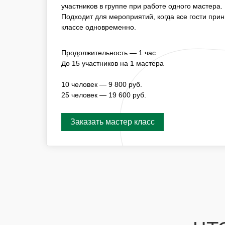
ПОДХОДИТ ДЛЯ МЕРОПРИЯТИЙ, КОГДА ВСЕ 
участников в группе при работе одного мастера.
УЧАСТИЕ В МАСТЕР-КЛАССЕ ОДНОВРЕМЕННО
Подходит для мероприятий, когда все гости при
классе одновременно.
ПРОДОЛЖИТЕЛЬНОСТЬ — 1 ЧАС
Продолжительность — 1 час
ДО 15 УЧАСТНИКОВ НА 1 МАСТЕРА
До 15 участников на 1 мастера
10 ЧЕЛОВЕК — 16 800 РУБ.
25 ЧЕЛОВЕК — 33 600 РУБ.
10 человек — 9 800 руб.
25 человек — 19 600 руб.
Заказать мастер класс
Заказать мастер класс