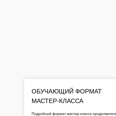
ОБУЧАЮЩИЙ ФОРМАТ
ОБУЧАЮЩИЙ ФОРМАТ
МАСТЕР-КЛАССА
МАСТЕР-КЛАССА
ПОДРОБНЫЙ ФОРМАТ МАСТЕР-КЛАССА ПРОД
ЧАС. ДО 15 УЧАСТНИКОВ В ГРУППЕ ПРИ РАБ
Подробный формат мастер-класса продолжитель