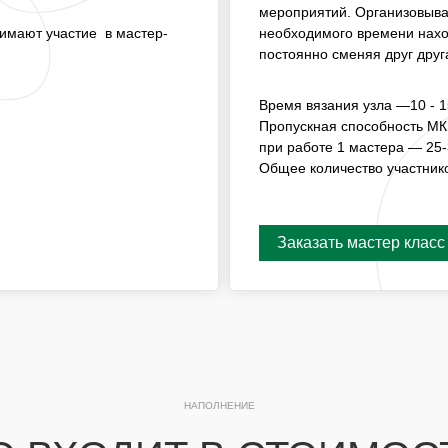
ГОСТИ ПРИНИМАЮТ
МАСТЕР-КЛАССОМ, ГДЕ 
мероприятий. Организовывае
НАХОДИТСЯ МАСТЕР, А Г
.
нимают участие в мастер-
необходимого времени нахо
СМЕНЯЯ ДРУГ ДРУГА.
постоянно сменяя друг друг
ВРЕМЯ СОЗДАНИЯ КОМПОЗ
Время вязания узла —10 - 1
ПРОПУСКНАЯ СПОСОБНО
ПРИ РАБОТЕ 1 МАСТЕРА — 
Пропускная способность МК
при работе 1 мастера — 25-
ОБЩЕЕ КОЛИЧЕСТВО УЧА
Общее количество участник
Заказать мастер класс
Заказать мастер класс
НАПОЛНЕНИЕ