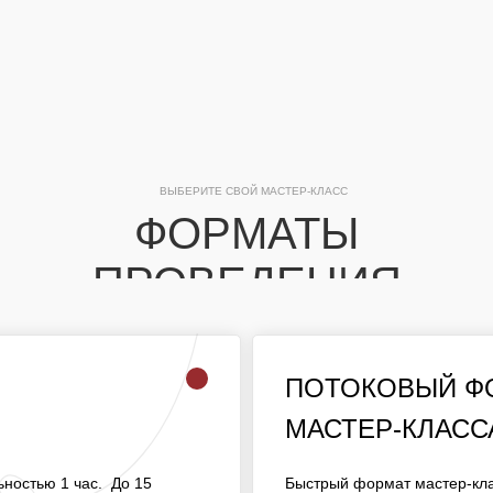
ВЫБЕРИТЕ СВОЙ МАСТЕР-КЛАСС
ФОРМАТЫ
ПРОВЕДЕНИЯ
ПОТОКОВЫЙ 
ПОТОКОВЫЙ Ф
МАСТЕР-КЛАСС
МАСТЕР-КЛАСС
ОЛЖИТЕЛЬНОСТЬЮ 1
БЫСТРЫЙ ФОРМАТ МАСТЕ
ОТЕ ОДНОГО МАСТЕРА.
ностью 1 час. До 15
Быстрый формат мастер-кла
ДЛЯ МАССОВЫХ МЕРОПРИ