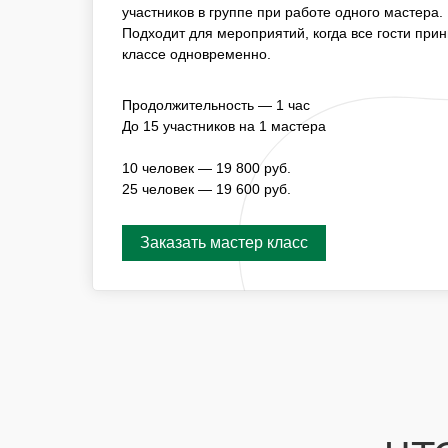
ПОДХОДИТ ДЛЯ МЕРОПРИЯТИЙ, КОГДА ВСЕ 
участников в группе при работе одного мастера.
УЧАСТИЕ В МАСТЕР-КЛАССЕ ОДНОВРЕМЕННО
Подходит для мероприятий, когда все гости при
классе одновременно.
ПРОДОЛЖИТЕЛЬНОСТЬ — 1 ЧАС
Продолжительность — 1 час
ДО 15 УЧАСТНИКОВ НА 1 МАСТЕРА
До 15 участников на 1 мастера
10 ЧЕЛОВЕК — 16 800 РУБ.
25 ЧЕЛОВЕК — 33 600 РУБ.
10 человек — 19 800 руб.
25 человек — 19 600 руб.
Заказать мастер класс
Заказать мастер класс