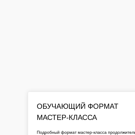
ОБУЧАЮЩИЙ ФОРМАТ
ОБУЧАЮЩИЙ ФОРМАТ
МАСТЕР-КЛАССА
МАСТЕР-КЛАССА
ПОДРОБНЫЙ ФОРМАТ МАСТЕР-КЛАССА ПРОД
ЧАС. ДО 15 УЧАСТНИКОВ В ГРУППЕ ПРИ РАБ
Подробный формат мастер-класса продолжитель