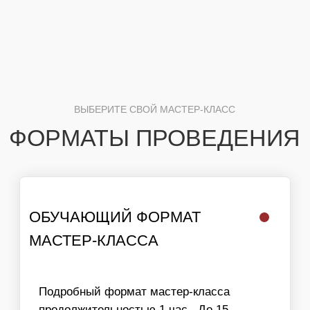
ВРЕМЯ СОЗДАНИЯ КОМПОЗИЦИИ —15 - 20
МАСТЕР-КЛАССА
МИНУТ
ПРОПУСКНАЯ СПОСОБНОСТЬ МК
ПРИ РАБОТЕ 1 МАСТЕРА — 3-5 ЧЕЛ/ЧАС
Быстрый формат мастер-класса, который
ОБЩЕЕ КОЛИЧЕСТВО УЧАСТНИКОВ — НЕ
идеально подходит для массовых
ОГРАНИЧЕНО
мероприятий. Организовывается зона с
мастер-классом, где на протяжении
Заказать мастер класс
необходимого времени находится мастер,
а гости принимают участие постоянно
сменяя друг друга.
Время создания поделки —15 - 20 минут
Пропускная способность МК
при работе 1 мастера — 25-30 чел/час
Общее количество участников — не
ограничено
Заказать мастер класс