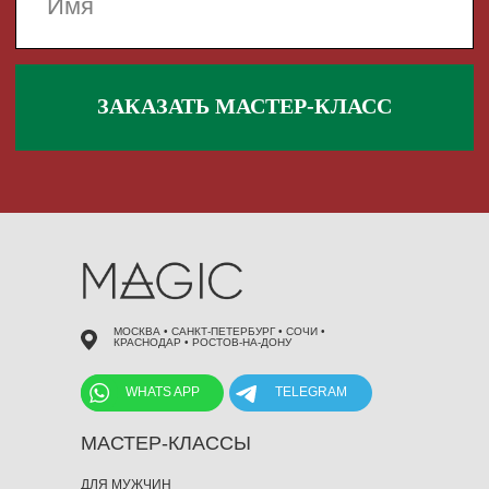
 495 868 00 36
МОСКВА • САНКТ-ПЕТЕРБУРГ • СОЧИ •
КРАСНОДАР • РОСТОВ-НА-ДОНУ
WHATS APP
TELEGRAM
МАСТЕР-КЛАССЫ
ДЛЯ МУЖЧИН