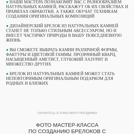
●
НАШИ МАСТЕРА ПОЗНАКОМЯТ ВАС С РАЗНООБРАЗИЕМ
НАТУРАЛЬНЫХ КАМНЕЙ, РАССКАЖУТ ОБ ИХ СВОЙСТВАХ И
ПРАВИЛАХ ОБРАБОТКИ, А ТАКЖЕ ОБУЧАТ ТЕХНИКАМ
СОЗДАНИЯ ОРИГИНАЛЬНЫХ КОМПОЗИЦИЙ
●
ДИЗАЙНЕРСКИЙ БРЕЛОК ИЗ НАТУРАЛЬНЫХ КАМНЕЙ
СТАНЕТ НЕ ТОЛЬКО СТИЛЬНЫМ АКСЕССУАРОМ, НО И
ВНЕСЕТ ЧАСТИЧКУ ПРИРОДЫ В ВАШУ ПОВСЕДНЕВНУЮ
ЖИЗНЬ
●
ВЫ СМОЖЕТЕ ВЫБРАТЬ КАМНИ РАЗЛИЧНОЙ ФОРМЫ,
ФАКТУРЫ И ЦВЕТОВОЙ ГАММЫ: ПРОЗРАЧНЫЙ КВАРЦ,
НАСЫЩЕННЫЙ АМЕТИСТ, ГЛУБОКИЙ ЛАЗУРИТ И
МНОЖЕСТВО ДРУГИХ
ВЫБЕРИТЕ СВОЙ МАСТЕР-КЛАСС
●
БРЕЛОК ИЗ НАТУРАЛЬНЫХ КАМНЕЙ МОЖЕТ СТАТЬ
НЕПОВТОРИМЫМ ОРИГИНАЛЬНЫМ ПОДАРКОМ ДЛЯ
ФОРМАТЫ ПРОВЕДЕНИЯ
РОДНЫХ И БЛИЗКИХ
ОБУЧАЮЩИЙ ФОРМАТ
ОБУЧАЮЩИЙ ФОРМАТ
МАСТЕР-КЛАССА
МАСТЕР-КЛАССА
ОКУНИТЕСЬ В АТМОСФЕРУ ПРАЗДНИКА
ПОДРОБНЫЙ ФОРМАТ МАСТЕР-КЛАССА
ФОТО МАСТЕР-КЛАССА
ПРОДОЛЖИТЕЛЬНОСТЬЮ 1 ЧАС. ДО 15
Подробный формат мастер-класса
УЧАСТНИКОВ В ГРУППЕ ПРИ РАБОТЕ ОДНОГО
ПО СОЗДАНИЮ БРЕЛОКОВ С
продолжительностью 1 час. До 15