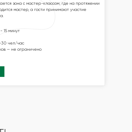
НА ПРОТЯЖЕНИИ НЕОБХОДИМОГО ВРЕМЕНИ
ется зона с мастер-классом, где на протяжении
ОСТИ ПРИНИМАЮТ УЧАСТИЕ ПОСТОЯННО
дится мастер, а гости принимают участие
а.
ИЦИИ —15 - 20 МИНУТ
- 15 минут
СТЬ МК
3-5 ЧЕЛ/ЧАС
-30 чел/час
СТНИКОВ — НЕ ОГРАНИЧЕНО
ков — не ограничено