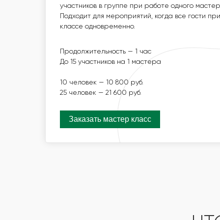
ПОДХОДИТ ДЛЯ МЕРОПРИЯТИЙ, КОГДА ВСЕ 
участников в группе при работе одного мастер
УЧАСТИЕ В МАСТЕР-КЛАССЕ ОДНОВРЕМЕННО
Подходит для мероприятий, когда все гости п
классе одновременно.
ПРОДОЛЖИТЕЛЬНОСТЬ — 1 ЧАС
ДО 15 УЧАСТНИКОВ НА 1 МАСТЕРА
Продолжительность — 1 час
До 15 участников на 1 мастера
10 ЧЕЛОВЕК — 16 800 РУБ.
25 ЧЕЛОВЕК — 33 600 РУБ.
10 человек — 10 800 руб.
25 человек — 21 600 руб.
Заказать мастер класс
Заказать мастер класс