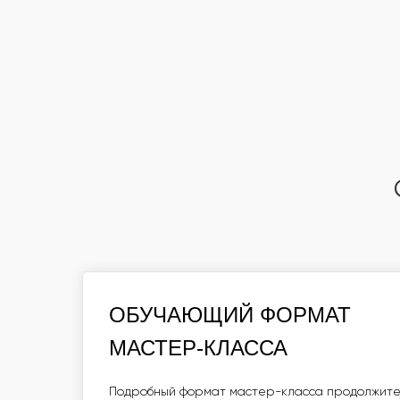
ОБУЧАЮЩИЙ ФОРМАТ
ОБУЧАЮЩИЙ ФОРМАТ
МАСТЕР-КЛАССА
МАСТЕР-КЛАССА
ПОДРОБНЫЙ ФОРМАТ МАСТЕР-КЛАССА ПРОД
ЧАС. ДО 15 УЧАСТНИКОВ В ГРУППЕ ПРИ РАБ
Подробный формат мастер-класса продолжитель