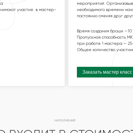
ГОСТИ ПРИНИМАЮТ
МАСТЕР-КЛАССОМ, ГДЕ 
а.
мероприятий. Организовыва
НАХОДИТСЯ МАСТЕР, А Г
.
ринимают участие в мастер-
необходимого времени нахо
СМЕНЯЯ ДРУГ ДРУГА.
постоянно сменяя друг друг
ВРЕМЯ СОЗДАНИЯ КОМПОЗ
Время создания броши —10 
ПРОПУСКНАЯ СПОСОБНО
ПРИ РАБОТЕ 1 МАСТЕРА — 
Пропускная способность МК
при работе 1 мастера — 25
ОБЩЕЕ КОЛИЧЕСТВО УЧА
Общее количество участни
Заказать мастер класс
Заказать мастер класс
НАПОЛНЕНИЕ