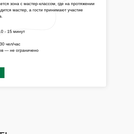
НА ПРОТЯЖЕНИИ НЕОБХОДИМОГО ВРЕМЕНИ
тся зона с мастер-классом, где на протяжении
ОСТИ ПРИНИМАЮТ УЧАСТИЕ ПОСТОЯННО
дится мастер, а гости принимают участие
а.
ИЦИИ —15 - 20 МИНУТ
0 - 15 минут
СТЬ МК
3-5 ЧЕЛ/ЧАС
30 чел/час
СТНИКОВ — НЕ ОГРАНИЧЕНО
ов — не ограничено