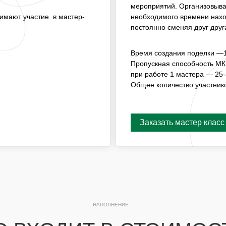
ГОСТИ ПРИНИМАЮТ
МАСТЕР-КЛАССОМ, ГДЕ 
мероприятий. Организовывае
НАХОДИТСЯ МАСТЕР, А Г
.
нимают участие в мастер-
необходимого времени нахо
СМЕНЯЯ ДРУГ ДРУГА.
постоянно сменяя друг друг
ВРЕМЯ СОЗДАНИЯ КОМПОЗ
Время создания поделки —1
ПРОПУСКНАЯ СПОСОБНО
ПРИ РАБОТЕ 1 МАСТЕРА — 
Пропускная способность МК
при работе 1 мастера — 25-
ОБЩЕЕ КОЛИЧЕСТВО УЧА
Общее количество участник
Заказать мастер класс
Заказать мастер класс
НАПОЛНЕНИЕ