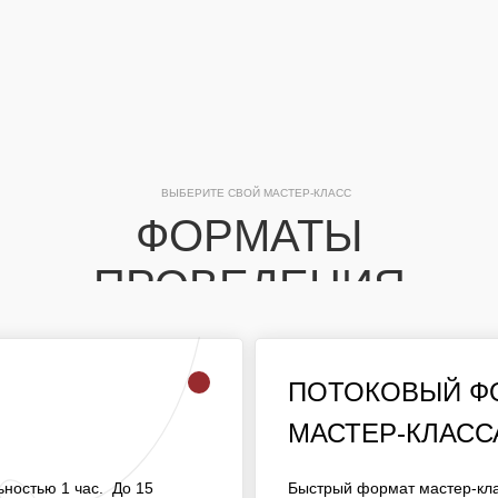
ВЫБЕРИТЕ СВОЙ МАСТЕР-КЛАСС
ФОРМАТЫ
ПРОВЕДЕНИЯ
ПОТОКОВЫЙ 
ПОТОКОВЫЙ Ф
МАСТЕР-КЛАСС
МАСТЕР-КЛАСС
ОЛЖИТЕЛЬНОСТЬЮ 1
БЫСТРЫЙ ФОРМАТ МАСТЕ
ОТЕ ОДНОГО МАСТЕРА.
ностью 1 час. До 15
Быстрый формат мастер-кла
ДЛЯ МАССОВЫХ МЕРОПРИ