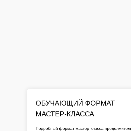
ОБУЧАЮЩИЙ ФОРМАТ
ОБУЧАЮЩИЙ ФОРМАТ
МАСТЕР-КЛАССА
МАСТЕР-КЛАССА
ПОДРОБНЫЙ ФОРМАТ МАСТЕР-КЛАССА ПРОД
ЧАС. ДО 15 УЧАСТНИКОВ В ГРУППЕ ПРИ РАБ
Подробный формат мастер-класса продолжитель