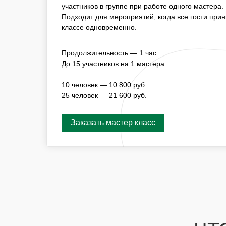
ПОДХОДИТ ДЛЯ МЕРОПРИЯТИЙ, КОГДА ВСЕ 
участников в группе при работе одного мастера.
УЧАСТИЕ В МАСТЕР-КЛАССЕ ОДНОВРЕМЕННО
Подходит для мероприятий, когда все гости при
классе одновременно.
ПРОДОЛЖИТЕЛЬНОСТЬ — 1 ЧАС
Продолжительность — 1 час
ДО 15 УЧАСТНИКОВ НА 1 МАСТЕРА
До 15 участников на 1 мастера
10 ЧЕЛОВЕК — 16 800 РУБ.
25 ЧЕЛОВЕК — 33 600 РУБ.
10 человек — 10 800 руб.
25 человек — 21 600 руб.
Заказать мастер класс
Заказать мастер класс