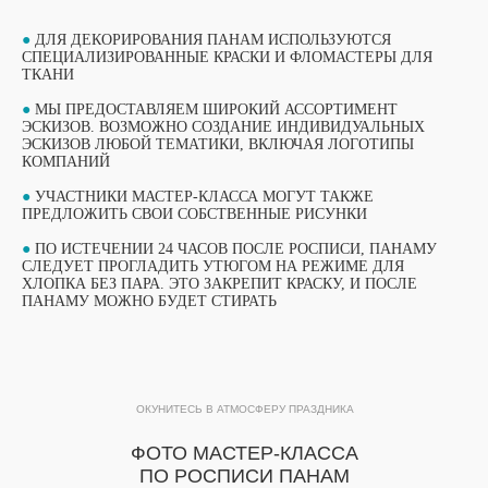
●
ДЛЯ ДЕКОРИРОВАНИЯ ПАНАМ ИСПОЛЬЗУЮТСЯ
СПЕЦИАЛИЗИРОВАННЫЕ КРАСКИ И ФЛОМАСТЕРЫ ДЛЯ
ТКАНИ
●
МЫ ПРЕДОСТАВЛЯЕМ ШИРОКИЙ АССОРТИМЕНТ
ЭСКИЗОВ. ВОЗМОЖНО СОЗДАНИЕ ИНДИВИДУАЛЬНЫХ
ЭСКИЗОВ ЛЮБОЙ ТЕМАТИКИ, ВКЛЮЧАЯ ЛОГОТИПЫ
КОМПАНИЙ
●
УЧАСТНИКИ МАСТЕР-КЛАССА МОГУТ ТАКЖЕ
ПРЕДЛОЖИТЬ СВОИ СОБСТВЕННЫЕ РИСУНКИ
●
ПО ИСТЕЧЕНИИ 24 ЧАСОВ ПОСЛЕ РОСПИСИ, ПАНАМУ
ВЫБЕРИТЕ СВОЙ МАСТЕР-КЛАСС
СЛЕДУЕТ ПРОГЛАДИТЬ УТЮГОМ НА РЕЖИМЕ ДЛЯ
ХЛОПКА БЕЗ ПАРА. ЭТО ЗАКРЕПИТ КРАСКУ, И ПОСЛЕ
ФОРМАТЫ ПРОВЕДЕНИЯ
ПАНАМУ МОЖНО БУДЕТ СТИРАТЬ
ОБУЧАЮЩИЙ ФОРМАТ
ОБУЧАЮЩИЙ ФОРМАТ
МАСТЕР-КЛАССА
МАСТЕР-КЛАССА
ОКУНИТЕСЬ В АТМОСФЕРУ ПРАЗДНИКА
ПОДРОБНЫЙ ФОРМАТ МАСТЕР-КЛАССА
ФОТО МАСТЕР-КЛАССА
ПРОДОЛЖИТЕЛЬНОСТЬЮ 1 ЧАС. ДО 15
Подробный формат мастер-класса
УЧАСТНИКОВ В ГРУППЕ ПРИ РАБОТЕ ОДНОГО
ПО РОСПИСИ ПАНАМ
продолжительностью 1 час. До 15
МАСТЕРА.