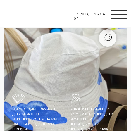
+7 (903) 726-73-
67
МЫ УТВЕРДИМ С ВАМИ ВСЕ
В НАЗНАЧЕННЫЙ ДЕНЬ И
ДЕТАЛИ ВАШЕГО
ВРЕМЯ МАСТЕР ПРИЕДЕТ К
МЕРОПРИЯТИЯ, НАЗНАЧИМ
ВАМ СО ВСЕМ
МАСТЕРА И ПОДГОТОВИМ
НЕОБХОДИМЫМ И
РЕКВИЗИТ
ПРОВЕДЕТ МАСТЕР-КЛАСС
МАСТЕР-КЛАСС
РОСПИСЬ ПАНАМ