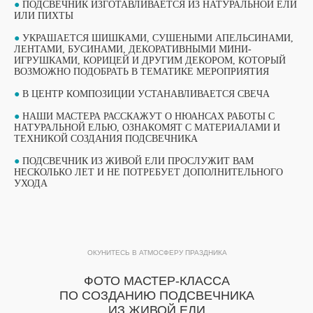
●
ПОДСВЕЧНИК ИЗГОТАВЛИВАЕТСЯ ИЗ НАТУРАЛЬНОЙ ЕЛИ
ИЛИ ПИХТЫ
●
УКРАШАЕТСЯ ШИШКАМИ, СУШЕНЫМИ АПЕЛЬСИНАМИ,
ЛЕНТАМИ, БУСИНАМИ, ДЕКОРАТИВНЫМИ МИНИ-
ИГРУШКАМИ, КОРИЦЕЙ И ДРУГИМ ДЕКОРОМ, КОТОРЫЙ
ВОЗМОЖНО ПОДОБРАТЬ В ТЕМАТИКЕ МЕРОПРИЯТИЯ
●
В ЦЕНТР КОМПОЗИЦИИ УСТАНАВЛИВАЕТСЯ СВЕЧА
●
НАШИ МАСТЕРА РАССКАЖУТ О НЮАНСАХ РАБОТЫ С
НАТУРАЛЬНОЙ ЕЛЬЮ, ОЗНАКОМЯТ С МАТЕРИАЛАМИ И
ТЕХНИКОЙ СОЗДАНИЯ ПОДСВЕЧНИКА
●
ПОДСВЕЧНИК ИЗ ЖИВОЙ ЕЛИ ПРОСЛУЖИТ ВАМ
ВЫБЕРИТЕ СВОЙ МАСТЕР-КЛАСС
НЕСКОЛЬКО ЛЕТ И НЕ ПОТРЕБУЕТ ДОПОЛНИТЕЛЬНОГО
ФОРМАТЫ ПРОВЕДЕНИЯ
УХОДА
ОБУЧАЮЩИЙ ФОРМАТ
ОБУЧАЮЩИЙ ФОРМАТ
МАСТЕР-КЛАССА
ОКУНИТЕСЬ В АТМОСФЕРУ ПРАЗДНИКА
МАСТЕР-КЛАССА
ПОДРОБНЫЙ ФОРМАТ МАСТЕР-КЛАССА
ФОТО МАСТЕР-КЛАССА
ПРОДОЛЖИТЕЛЬНОСТЬЮ 1 ЧАС. ДО 15
Подробный формат мастер-класса
ПО СОЗДАНИЮ ПОДСВЕЧНИКА
УЧАСТНИКОВ В ГРУППЕ ПРИ РАБОТЕ ОДНОГО
продолжительностью 1 час. До 15
МАСТЕРА.
ИЗ ЖИВОЙ ЕЛИ