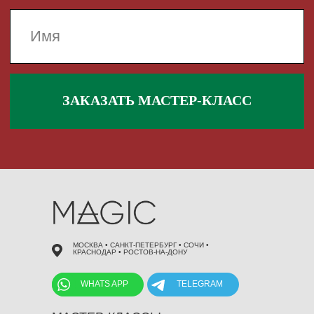
 495 868 00 36
МОСКВА • САНКТ-ПЕТЕРБУРГ • СОЧИ •
КРАСНОДАР • РОСТОВ-НА-ДОНУ
WHATS APP
TELEGRAM