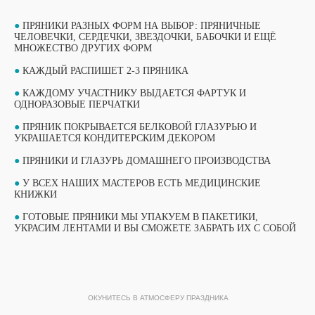
●
ПРЯНИКИ РАЗНЫХ ФОРМ НА ВЫБОР: ПРЯНИЧНЫЕ
ЧЕЛОВЕЧКИ, СЕРДЕЧКИ, ЗВЕЗДОЧКИ, БАБОЧКИ И ЕЩЁ
МНОЖЕСТВО ДРУГИХ ФОРМ
●
КАЖДЫЙ РАСПИШЕТ 2-3 ПРЯНИКА
●
КАЖДОМУ УЧАСТНИКУ ВЫДАЕТСЯ ФАРТУК И
ОДНОРАЗОВЫЕ ПЕРЧАТКИ
●
ПРЯНИК ПОКРЫВАЕТСЯ БЕЛКОВОЙ ГЛАЗУРЬЮ И
УКРАШАЕТСЯ КОНДИТЕРСКИМ ДЕКОРОМ
●
ПРЯНИКИ И ГЛАЗУРЬ ДОМАШНЕГО ПРОИЗВОДСТВА
●
У ВСЕХ НАШИХ МАСТЕРОВ ЕСТЬ МЕДИЦИНСКИЕ
ВЫБЕРИТЕ СВОЙ МАСТЕР-КЛАСС
КНИЖКИ
ФОРМАТЫ ПРОВЕДЕНИЯ
●
ГОТОВЫЕ ПРЯНИКИ МЫ УПАКУЕМ В ПАКЕТИКИ,
УКРАСИМ ЛЕНТАМИ И ВЫ СМОЖЕТЕ ЗАБРАТЬ ИХ С СОБОЙ
ОБУЧАЮЩИЙ ФОРМАТ
ОБУЧАЮЩИЙ ФОРМАТ
МАСТЕР-КЛАССА
МАСТЕР-КЛАССА
ОКУНИТЕСЬ В АТМОСФЕРУ ПРАЗДНИКА
ПОДРОБНЫЙ ФОРМАТ МАСТЕР-КЛАССА