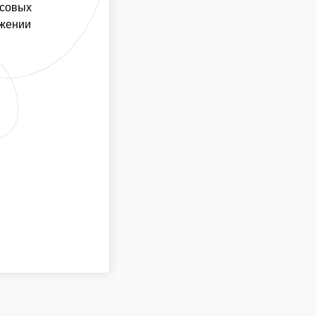
НА ПРОТЯЖЕНИИ НЕОБХОДИМОГО ВРЕМЕНИ
ссовых
ОСТИ ПРИНИМАЮТ УЧАСТИЕ ПОСТОЯННО
яжении
ИЦИИ —15 - 20 МИНУТ
СТЬ МК
3-5 ЧЕЛ/ЧАС
СТНИКОВ — НЕ ОГРАНИЧЕНО