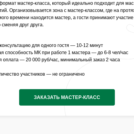
ГОСТИ ПРИНИМАЮТ
МАСТЕР-КЛАССОМ, ГДЕ 
ормат мастер-класса, который идеально подходит для ма
НАХОДИТСЯ МАСТЕР, А Г
.
ий. Организовывается зона с мастер-классом, где на прот
СМЕНЯЯ ДРУГ ДРУГА.
ого времени находится мастер, а гости принимают участие
 сменяя друг друга.
ВРЕМЯ СОЗДАНИЯ КОМПОЗ
ПРОПУСКНАЯ СПОСОБНО
ПРИ РАБОТЕ 1 МАСТЕРА — 
консультацию для одного гостя — 10-12 минут
ОБЩЕЕ КОЛИЧЕСТВО УЧА
я способность МК при работе 1 мастера — до 6-8 чел/час
 оплата — 20 000 руб/час, минимальный заказ 2 часа
Заказать мастер класс
ичество участников — не ограничено
ЗАКАЗАТЬ МАСТЕР-КЛАСС