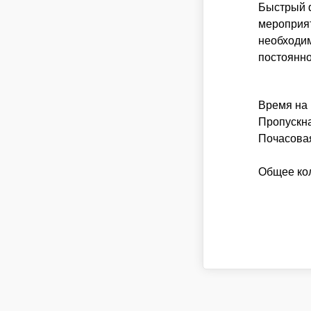
ПОДХОДИТ ДЛЯ МЕРОПРИЯТИЙ, КОГДА ВСЕ 
Быстрый ф
УЧАСТИЕ В МАСТЕР-КЛАССЕ ОДНОВРЕМЕННО
мероприят
необходим
постоянно
ПРОДОЛЖИТЕЛЬНОСТЬ — 1 ЧАС
ДО 15 УЧАСТНИКОВ НА 1 МАСТЕРА
10 ЧЕЛОВЕК — 16 800 РУБ.
Время на 
25 ЧЕЛОВЕК — 33 600 РУБ.
Пропускна
Почасовая
Заказать мастер класс
Общее кол