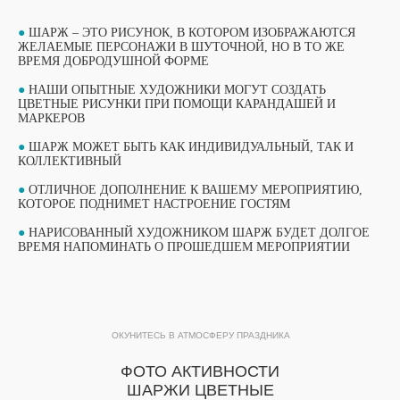
●
ШАРЖ – ЭТО РИСУНОК, В КОТОРОМ ИЗОБРАЖАЮТСЯ
ЖЕЛАЕМЫЕ ПЕРСОНАЖИ В ШУТОЧНОЙ, НО В ТО ЖЕ
ВРЕМЯ ДОБРОДУШНОЙ ФОРМЕ
●
НАШИ ОПЫТНЫЕ ХУДОЖНИКИ МОГУТ СОЗДАТЬ
ЦВЕТНЫЕ РИСУНКИ ПРИ ПОМОЩИ КАРАНДАШЕЙ И
МАРКЕРОВ
●
ШАРЖ МОЖЕТ БЫТЬ КАК ИНДИВИДУАЛЬНЫЙ, ТАК И
КОЛЛЕКТИВНЫЙ
●
ОТЛИЧНОЕ ДОПОЛНЕНИЕ К ВАШЕМУ МЕРОПРИЯТИЮ,
КОТОРОЕ ПОДНИМЕТ НАСТРОЕНИЕ ГОСТЯМ
ВЫБЕРИТЕ СВОЙ МАСТЕР-КЛАСС
●
НАРИСОВАННЫЙ ХУДОЖНИКОМ ШАРЖ БУДЕТ ДОЛГОЕ
ФОРМАТЫ ПРОВЕДЕНИЯ
ВРЕМЯ НАПОМИНАТЬ О ПРОШЕДШЕМ МЕРОПРИЯТИИ
ОБУЧАЮЩИЙ ФОРМАТ
ПОТОКОВЫЙ ФОРМАТ
МАСТЕР-КЛАССА
ОКУНИТЕСЬ В АТМОСФЕРУ ПРАЗДНИКА
МАСТЕР-КЛАССА
ПОДРОБНЫЙ ФОРМАТ МАСТЕР-КЛАССА
ФОТО АКТИВНОСТИ
ПРОДОЛЖИТЕЛЬНОСТЬЮ 1 ЧАС. ДО 15
УЧАСТНИКОВ В ГРУППЕ ПРИ РАБОТЕ ОДНОГО
ШАРЖИ ЦВЕТНЫЕ
Быстрый формат мастер-класса, который
МАСТЕРА.