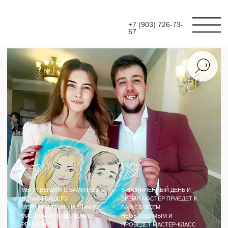
+7 (903) 726-73-
67
МЫ УТВЕРДИМ С ВАМИ ВСЕ
В НАЗНАЧЕННЫЙ ДЕНЬ И
ДЕТАЛИ ВАШЕГО
ВРЕМЯ МАСТЕР ПРИЕДЕТ К
МЕРОПРИЯТИЯ, НАЗНАЧИМ
ВАМ СО ВСЕМ
МАСТЕРА И ПОДГОТОВИМ
НЕОБХОДИМЫМ И
РЕКВИЗИТ
ПРОВЕДЕТ МАСТЕР-КЛАСС
МАСТЕР-КЛАСС
ШАРЖИ ЦВЕТНЫЕ