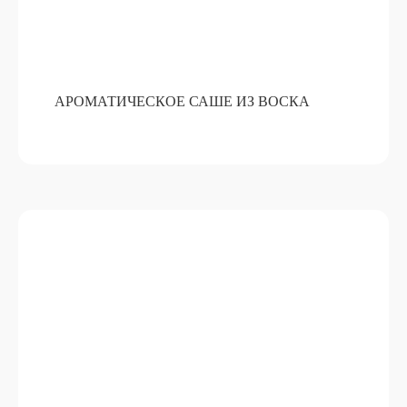
АРОМАТИЧЕСКОЕ САШЕ ИЗ ВОСКА
АРОМАТИЧЕСКИЙ ДИФФУЗОР ДЛЯ
ДОМА
ПОДРОБНЕЕ
ОТ 15 000 РУБ