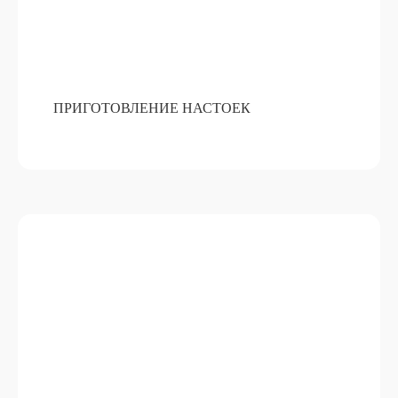
БЬЮТИ БАР
ПРИГОТОВЛЕНИЕ НАСТОЕК
ПОДРОБНЕЕ
ОТ 18 000 РУБ
ПРЕДЛАГАЕМ ВАМ ПОСМОТРЕТЬ НАШИ
КЕЙСЫ, МЫ ГОРДИМСЯ КАЖДЫМ.
МЫ ПРОВЕЛИ
МАСТЕР-КЛАССЫ
ДЛЯ ТАКИХ
МЕРОПРИЯТИЙ