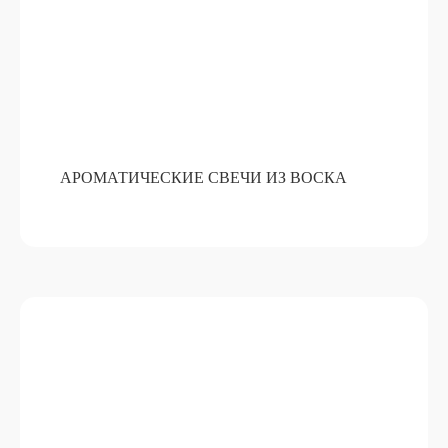
ПОДРОБНЕЕ
ОТ 15 000 РУБ
АРОМАТИЧЕСКИЕ СВЕЧИ ИЗ ВОСКА
РОЖДЕСТВЕНСКИЕ ВЕНКИ ИЗ
ЖИВОЙ ЕЛИ
ПОДРОБНЕЕ
ОТ 15 000 РУБ