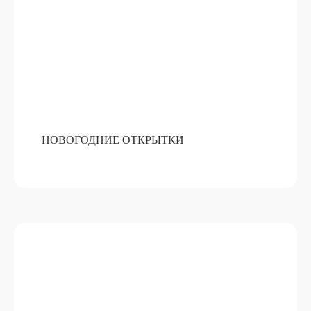
НОВОГОДНИЕ ОТКРЫТКИ
ПАРФЮМЕРНЫЙ МАСТЕР-КЛАСС
ПОДРОБНЕЕ
ОТ 11 800 РУБ