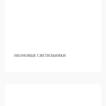
МАСТЕР-КЛАСС?
НЕОНОВЫЕ СВЕТИЛЬНИКИ
Я даю
согласие на обработку
персональных данных
в соответствии с
политикой конфиденциальности
ЗАКАЗАТЬ МАСТЕР-КЛАСС