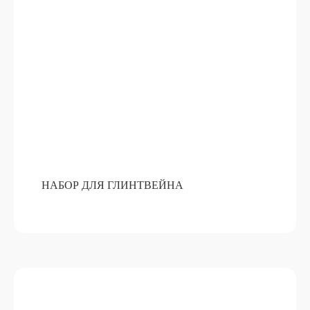
 КОНТАКТЫ, НАШИ МЕНЕДЖЕРЫ СВЯЖУТСЯ С
ОКОНСУЛЬТИРУЮТ ПО ВСЕМ ВОПРОСАМ
НАБОР ДЛЯ ГЛИНТВЕЙНА
ДЛЯ ПОЛУЧЕНИЯ НЕЗАБЫВАЕМЫХ ЭМОЦИЙ
НЕ НАШЛИ НУЖНЫЙ