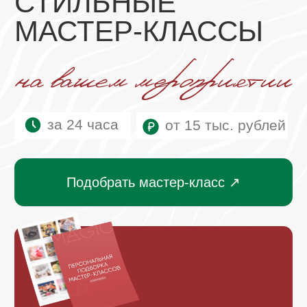
за 24 часа
от 15 тыс. рублей
Подобрать мастер-класс ↗
Получите расчет и подборку
мастер классов под Ваш
бюджет за 1 час
+7
Я даю
согласие на обработку
персональных данных
в
соответствии с политикой
конфиденциальности
Нажимая на кнопку, вы соглашаетесь
с
Политикой конфиденциальности