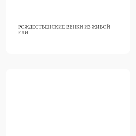
ТВОРЧЕСКИЕ МАСТЕР КЛАССЫ
В ГИПЕРМАРКЕТЕ АШАН
РОЖДЕСТВЕНСКИЕ ВЕНКИ ИЗ ЖИВОЙ
ЕЛИ
> 500 УЧАСТНИКОВ
10 МАСТЕРОВ
50 МАСТЕР-КЛАССОВ
БОЛЬШАЯ КАРТИНА ДЛЯ
РОСТЕЛЕКОМ ФИНАНСЫ