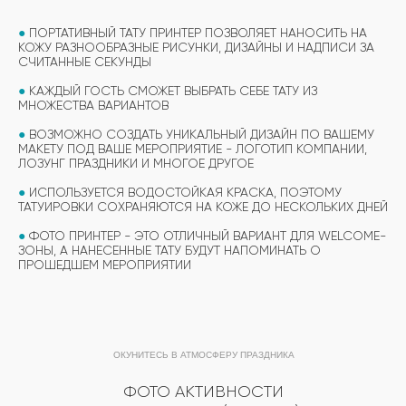
●
ПОРТАТИВНЫЙ ТАТУ ПРИНТЕР ПОЗВОЛЯЕТ НАНОСИТЬ НА
КОЖУ РАЗНООБРАЗНЫЕ РИСУНКИ, ДИЗАЙНЫ И НАДПИСИ ЗА
СЧИТАННЫЕ СЕКУНДЫ
●
КАЖДЫЙ ГОСТЬ СМОЖЕТ ВЫБРАТЬ СЕБЕ ТАТУ ИЗ
МНОЖЕСТВА ВАРИАНТОВ
●
ВОЗМОЖНО СОЗДАТЬ УНИКАЛЬНЫЙ ДИЗАЙН ПО ВАШЕМУ
МАКЕТУ ПОД ВАШЕ МЕРОПРИЯТИЕ - ЛОГОТИП КОМПАНИИ,
ЛОЗУНГ ПРАЗДНИКИ И МНОГОЕ ДРУГОЕ
●
ИСПОЛЬЗУЕТСЯ ВОДОСТОЙКАЯ КРАСКА, ПОЭТОМУ
ТАТУИРОВКИ СОХРАНЯЮТСЯ НА КОЖЕ ДО НЕСКОЛЬКИХ ДНЕЙ
ВЫБЕРИТЕ СВОЙ МАСТЕР-КЛАСС
●
ФОТО ПРИНТЕР - ЭТО ОТЛИЧНЫЙ ВАРИАНТ ДЛЯ WELCOME-
ФОРМАТЫ ПРОВЕДЕНИЯ
ЗОНЫ, А НАНЕСЕННЫЕ ТАТУ БУДУТ НАПОМИНАТЬ О
ПРОШЕДШЕМ МЕРОПРИЯТИИ
ОБУЧАЮЩИЙ ФОРМАТ
ПОТОКОВЫЙ ФОРМАТ
МАСТЕР-КЛАССА
ОКУНИТЕСЬ В АТМОСФЕРУ ПРАЗДНИКА
МАСТЕР-КЛАССА
ПОДРОБНЫЙ ФОРМАТ МАСТЕР-КЛАССА
ПРОДОЛЖИТЕЛЬНОСТЬЮ 1 ЧАС. ДО 15
ФОТО АКТИВНОСТИ
УЧАСТНИКОВ В ГРУППЕ ПРИ РАБОТЕ ОДНОГО