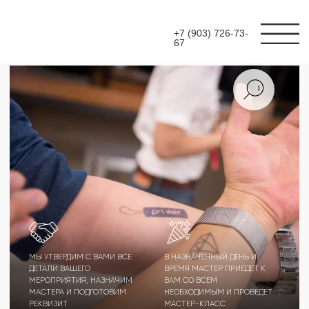
+7 (903) 726-73-
67
МЫ УТВЕРДИМ С ВАМИ ВСЕ
В НАЗНАЧЕННЫЙ ДЕНЬ И
ДЕТАЛИ ВАШЕГО
ВРЕМЯ МАСТЕР ПРИЕДЕТ К
МЕРОПРИЯТИЯ, НАЗНАЧИМ
ВАМ СО ВСЕМ
МАСТЕРА И ПОДГОТОВИМ
НЕОБХОДИМЫМ И ПРОВЕДЕТ
РЕКВИЗИТ
МАСТЕР-КЛАСС
МАСТЕР-КЛАСС
ТАТУ ПРИНТЕР
(PRINKER)