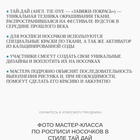
●
ТАЙ-ДАЙ (АНГЛ. TIE-DYE — «ЗАВЯЖИ-ПОКРАСЬ») —
УНИКАЛЬНАЯ ТЕХНИКА ОКРАШИВАНИЯ ТКАНИ,
РАСПРОСТРАНИВШАЯСЯ НА ФЕСТИВАЛЕ ВУДСТОК В
СЕРЕДИНЕ ПРОШЛОГО ВЕКА
●
ДЛЯ РОСПИСИ НОСОЧКОВ ИСПОЛЬЗУЮТСЯ
СПЕЦИАЛЬНЫЕ КРАСКИ ПО ТКАНИ, А ТАК ЖЕ АКТИВАТОР
ИЗ КАЛЬЦИНИРОВАННОЙ СОДЫ
●
УЧАСТНИКИ СМОГУТ СОЗДАТЬ СВОИ УНИКАЛЬНЫЕ
ДИЗАЙНЫ И ВОПЛОТИТЬ ИХ НА НОСОЧКАХ
●
МАСТЕРА ПОДРОБНО ОБЪЯСНЯТ ПОСЛЕДОВАТЕЛЬНОСТЬ
ВЫБЕРИТЕ СВОЙ МАСТЕР-КЛАСС
ВЫПОЛНЕНИЯ РИСУНКА И, ПРИ НЕОБХОДИМОСТИ,
ФОРМАТЫ ПРОВЕДЕНИЯ
ПОМОГУТ СДЕЛАТЬ ЕГО КРАСИВО И АККУРАТНО
ОБУЧАЮЩИЙ ФОРМАТ
ОБУЧАЮЩИЙ ФОРМАТ
МАСТЕР-КЛАССА
ОКУНИТЕСЬ В АТМОСФЕРУ ПРАЗДНИКА
МАСТЕР-КЛАССА
ПОДРОБНЫЙ ФОРМАТ МАСТЕР-КЛАССА
ФОТО МАСТЕР-КЛАССА
ПРОДОЛЖИТЕЛЬНОСТЬЮ 1 ЧАС. ДО 15
Подробный формат мастер-класса
ПО РОСПИСИ НОСОЧКОВ В
УЧАСТНИКОВ В ГРУППЕ ПРИ РАБОТЕ ОДНОГО
продолжительностью 1 час. До 15
МАСТЕРА.
СТИЛЕ ТАЙ ДАЙ