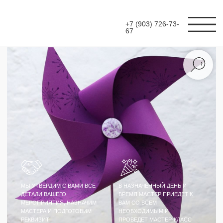
+7 (903) 726-73-
67
МЫ УТВЕРДИМ С ВАМИ ВСЕ
В НАЗНАЧЕННЫЙ ДЕНЬ И
ДЕТАЛИ ВАШЕГО
ВРЕМЯ МАСТЕР ПРИЕДЕТ К
МЕРОПРИЯТИЯ, НАЗНАЧИМ
ВАМ СО ВСЕМ
МАСТЕРА И ПОДГОТОВИМ
НЕОБХОДИМЫМ И
РЕКВИЗИТ
ПРОВЕДЕТ МАСТЕР-КЛАСС
МАСТЕР-КЛАСС
ПАННО ИЗ
СТАБИЛИЗИРОВАННОГО