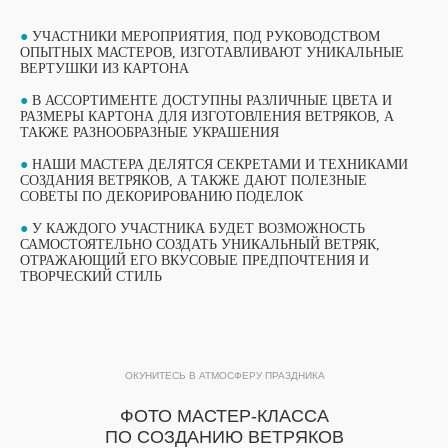
●
УЧАСТНИКИ МЕРОПРИЯТИЯ, ПОД РУКОВОДСТВОМ
ОПЫТНЫХ МАСТЕРОВ, ИЗГОТАВЛИВАЮТ УНИКАЛЬНЫЕ
ВЕРТУШКИ ИЗ КАРТОНА
●
В АССОРТИМЕНТЕ ДОСТУПНЫ РАЗЛИЧНЫЕ ЦВЕТА И
РАЗМЕРЫ КАРТОНА ДЛЯ ИЗГОТОВЛЕНИЯ ВЕТРЯКОВ, А
ТАКЖЕ РАЗНООБРАЗНЫЕ УКРАШЕНИЯ
●
НАШИ МАСТЕРА ДЕЛЯТСЯ СЕКРЕТАМИ И ТЕХНИКАМИ
СОЗДАНИЯ ВЕТРЯКОВ, А ТАКЖЕ ДАЮТ ПОЛЕЗНЫЕ
СОВЕТЫ ПО ДЕКОРИРОВАНИЮ ПОДЕЛОК
●
У КАЖДОГО УЧАСТНИКА БУДЕТ ВОЗМОЖНОСТЬ
ВЫБЕРИТЕ СВОЙ МАСТЕР-КЛАСС
САМОСТОЯТЕЛЬНО СОЗДАТЬ УНИКАЛЬНЫЙ ВЕТРЯК,
ОТРАЖАЮЩИЙ ЕГО ВКУСОВЫЕ ПРЕДПОЧТЕНИЯ И
ФОРМАТЫ ПРОВЕДЕНИЯ
ТВОРЧЕСКИЙ СТИЛЬ
ОБУЧАЮЩИЙ ФОРМАТ
ОБУЧАЮЩИЙ ФОРМАТ
МАСТЕР-КЛАССА
МАСТЕР-КЛАССА
ОКУНИТЕСЬ В АТМОСФЕРУ ПРАЗДНИКА
ПОДРОБНЫЙ ФОРМАТ МАСТЕР-КЛАССА
ФОТО МАСТЕР-КЛАССА
ПРОДОЛЖИТЕЛЬНОСТЬЮ 1 ЧАС. ДО 15
Подробный формат мастер-класса
УЧАСТНИКОВ В ГРУППЕ ПРИ РАБОТЕ ОДНОГО
ПО СОЗДАНИЮ ВЕТРЯКОВ
продолжительностью 1 час. До 15
МАСТЕРА.