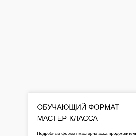
ОБУЧАЮЩИЙ ФОРМАТ
ОБУЧАЮЩИЙ ФОРМАТ
МАСТЕР-КЛАССА
МАСТЕР-КЛАССА
ПОДРОБНЫЙ ФОРМАТ МАСТЕР-КЛАССА ПРОД
ЧАС. ДО 15 УЧАСТНИКОВ В ГРУППЕ ПРИ РАБ
Подробный формат мастер-класса продолжитель