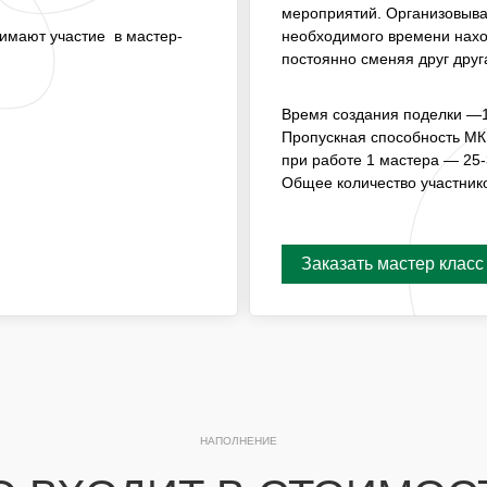
ГОСТИ ПРИНИМАЮТ
МАСТЕР-КЛАССОМ, ГДЕ 
мероприятий. Организовывае
НАХОДИТСЯ МАСТЕР, А Г
.
нимают участие в мастер-
необходимого времени нахо
СМЕНЯЯ ДРУГ ДРУГА.
постоянно сменяя друг друг
ВРЕМЯ СОЗДАНИЯ КОМПОЗ
Время создания поделки —1
ПРОПУСКНАЯ СПОСОБНО
ПРИ РАБОТЕ 1 МАСТЕРА — 
Пропускная способность МК
при работе 1 мастера — 25-
ОБЩЕЕ КОЛИЧЕСТВО УЧА
Общее количество участник
Заказать мастер класс
Заказать мастер класс
НАПОЛНЕНИЕ