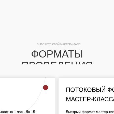
ВЫБЕРИТЕ СВОЙ МАСТЕР-КЛАСС
ФОРМАТЫ
ПРОВЕДЕНИЯ
ПОТОКОВЫЙ 
ПОТОКОВЫЙ Ф
МАСТЕР-КЛАСС
МАСТЕР-КЛАСС
ОЛЖИТЕЛЬНОСТЬЮ 1
БЫСТРЫЙ ФОРМАТ МАСТЕ
ОТЕ ОДНОГО МАСТЕРА.
ностью 1 час. До 15
Быстрый формат мастер-кла
ДЛЯ МАССОВЫХ МЕРОПРИ