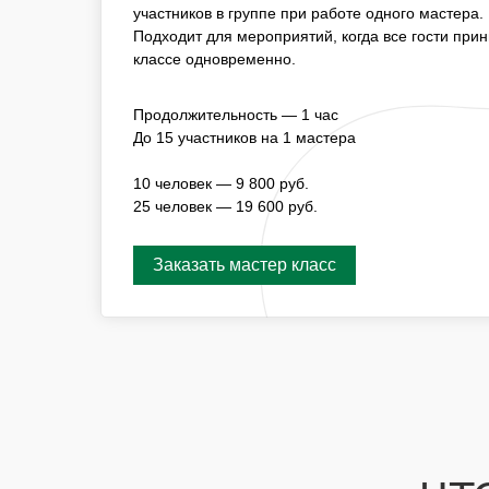
ПОДХОДИТ ДЛЯ МЕРОПРИЯТИЙ, КОГДА ВСЕ 
участников в группе при работе одного мастера.
УЧАСТИЕ В МАСТЕР-КЛАССЕ ОДНОВРЕМЕННО
Подходит для мероприятий, когда все гости при
классе одновременно.
ПРОДОЛЖИТЕЛЬНОСТЬ — 1 ЧАС
Продолжительность — 1 час
ДО 15 УЧАСТНИКОВ НА 1 МАСТЕРА
До 15 участников на 1 мастера
10 ЧЕЛОВЕК — 16 800 РУБ.
25 ЧЕЛОВЕК — 33 600 РУБ.
10 человек — 9 800 руб.
25 человек — 19 600 руб.
Заказать мастер класс
Заказать мастер класс