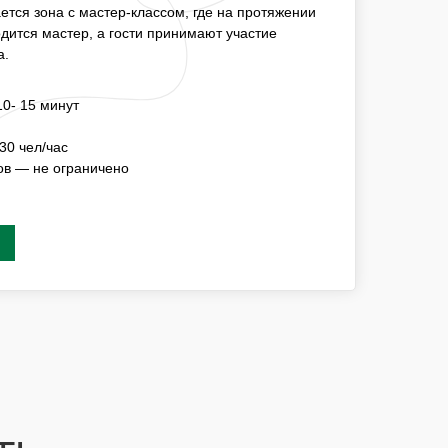
НА ПРОТЯЖЕНИИ НЕОБХОДИМОГО ВРЕМЕНИ
тся зона с мастер-классом, где на протяжении
ОСТИ ПРИНИМАЮТ УЧАСТИЕ ПОСТОЯННО
дится мастер, а гости принимают участие
а.
ИЦИИ —15 - 20 МИНУТ
0- 15 минут
СТЬ МК
3-5 ЧЕЛ/ЧАС
30 чел/час
СТНИКОВ — НЕ ОГРАНИЧЕНО
ов — не ограничено