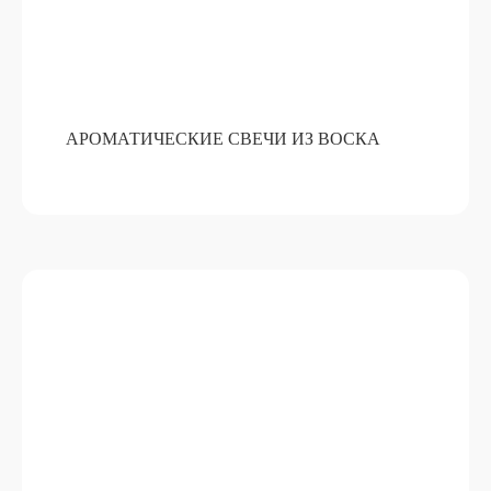
АРОМАТИЧЕСКИЕ СВЕЧИ ИЗ ВОСКА
АРОМАТИЧЕСКИЙ ДИФФУЗОР ДЛЯ
ДОМА
ПОДРОБНЕЕ
ОТ 15 000 РУБ