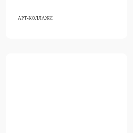
АРТ-КОЛЛАЖИ
АРОМАТИЧЕСКОЕ САШЕ ИЗ
ВОСКА
ПОДРОБНЕЕ
ОТ 15 000 РУБ