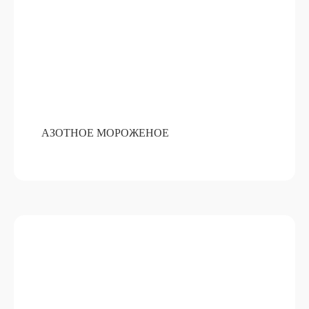
БРЕНДИРОВАНИЕМ
ПОДРОБНЕЕ
ОТ 15 000 РУБ
АЗОТНОЕ МОРОЖЕНОЕ
РОЖДЕСТВЕНСКИЕ ВЕНКИ ИЗ
ЖИВОЙ ЕЛИ
ПОДРОБНЕЕ
ОТ 15 000 РУБ