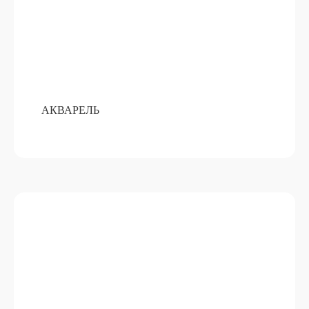
АКВАРЕЛЬ
БУТЫЛОЧКИ С ГИРЛЯНДОЙ
ПОДРОБНЕЕ
ОТ 15 000 РУБ