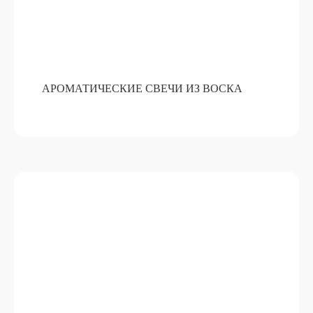
АРОМАТИЧЕСКИЕ СВЕЧИ ИЗ ВОСКА
АРОМАТИЧЕСКИЙ ДИФФУЗОР ДЛЯ
ДОМА
ПОДРОБНЕЕ
ОТ 15 000 РУБ