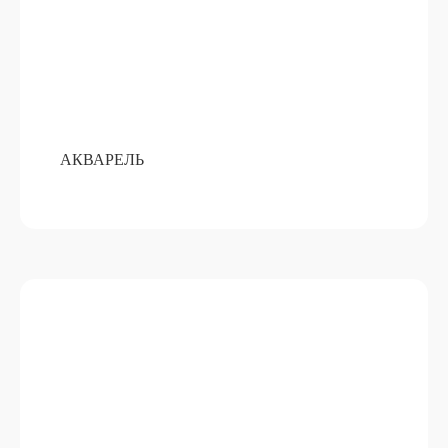
АКВАРЕЛЬ
БУТЫЛОЧКИ С ГИРЛЯНДОЙ
ПОДРОБНЕЕ
ОТ 15 000 РУБ