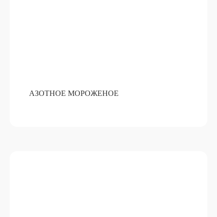
БРЕНДИРОВАНИЕМ
ПОДРОБНЕЕ
ОТ 15 000 РУБ
АЗОТНОЕ МОРОЖЕНОЕ
РОЖДЕСТВЕНСКИЕ ВЕНКИ ИЗ
ЖИВОЙ ЕЛИ
ПОДРОБНЕЕ
ОТ 15 000 РУБ