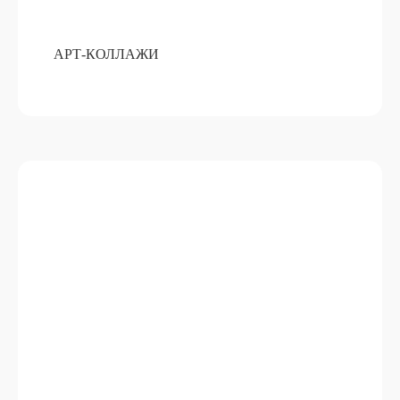
АРТ-КОЛЛАЖИ
АРОМАТИЧЕСКОЕ САШЕ ИЗ
ВОСКА
ПОДРОБНЕЕ
ОТ 15 000 РУБ